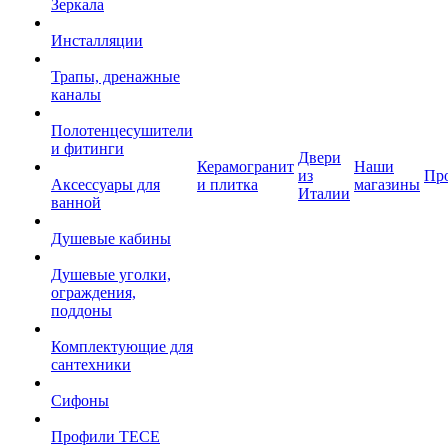
Зеркала
Инсталляции
Трапы, дренажные
каналы
Полотенцесушители
и фитинги
Двери
Керамогранит
Наши
из
Пр
Аксессуары для
и плитка
магазины
Италии
ванной
Душевые кабины
Душевые уголки,
ограждения,
поддоны
Комплектующие для
сантехники
Сифоны
Профили TECE