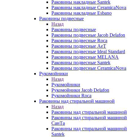
Раковины накладные Santek
Раковины накладные CeramicaNova
Раковины накладные Esbano
Раковины подвесные
Назад
Раковины подвесные
Раковины подвесные Jacob Delafon
Раковины подвесные Roca
Раковины подвесные AeT
Раковины подвесные Ideal Standard
Раковины подвесные MELANA
Раковины подвесные Santek
Раковины подвесные CeramicaNova
Рукомойники
Назад
Рукомойники
Рукомойники Jacob Delafon
Рукомойники Roca
Раковины над стиральной машиной
Назад
Раковины над стиральной машиной
Раковины над стиральной машиной
СанТа
Раковины над стиральной машиной
Santek