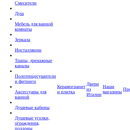
Смесители
Душ
Мебель для ванной
комнаты
Зеркала
Инсталляции
Трапы, дренажные
каналы
Полотенцесушители
и фитинги
Двери
Керамогранит
Наши
из
Пр
Аксессуары для
и плитка
магазины
Италии
ванной
Душевые кабины
Душевые уголки,
ограждения,
поддоны