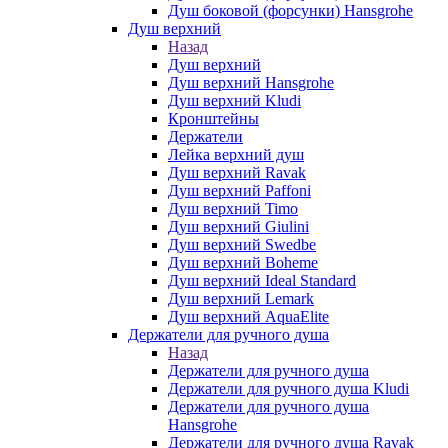
Душ боковой (форсунки) Hansgrohe
Душ верхний
Назад
Душ верхний
Душ верхний Hansgrohe
Душ верхний Kludi
Кронштейны
Держатели
Лейка верхний душ
Душ верхний Ravak
Душ верхний Paffoni
Душ верхний Timo
Душ верхний Giulini
Душ верхний Swedbe
Душ верхний Boheme
Душ верхний Ideal Standard
Душ верхний Lemark
Душ верхний AquaElite
Держатели для ручного душа
Назад
Держатели для ручного душа
Держатели для ручного душа Kludi
Держатели для ручного душа
Hansgrohe
Держатели для ручного душа Ravak