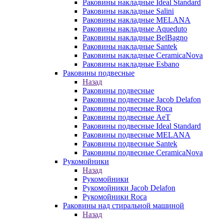
Раковины накладные Ideal Standard
Раковины накладные Salini
Раковины накладные MELANA
Раковины накладные Aqueduto
Раковины накладные BelBagno
Раковины накладные Santek
Раковины накладные CeramicaNova
Раковины накладные Esbano
Раковины подвесные
Назад
Раковины подвесные
Раковины подвесные Jacob Delafon
Раковины подвесные Roca
Раковины подвесные AeT
Раковины подвесные Ideal Standard
Раковины подвесные MELANA
Раковины подвесные Santek
Раковины подвесные CeramicaNova
Рукомойники
Назад
Рукомойники
Рукомойники Jacob Delafon
Рукомойники Roca
Раковины над стиральной машиной
Назад