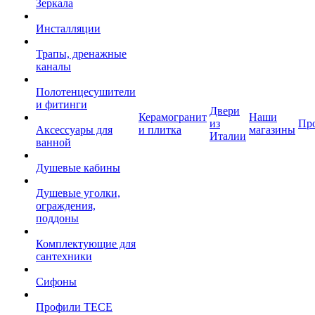
Зеркала
Инсталляции
Трапы, дренажные
каналы
Полотенцесушители
и фитинги
Двери
Керамогранит
Наши
из
Пр
Аксессуары для
и плитка
магазины
Италии
ванной
Душевые кабины
Душевые уголки,
ограждения,
поддоны
Комплектующие для
сантехники
Сифоны
Профили TECE