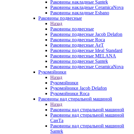
Раковины накладные Santek
Раковины накладные CeramicaNova
Раковины накладные Esbano
Раковины подвесные
Назад
Раковины подвесные
Раковины подвесные Jacob Delafon
Раковины подвесные Roca
Раковины подвесные AeT
Раковины подвесные Ideal Standard
Раковины подвесные MELANA
Раковины подвесные Santek
Раковины подвесные CeramicaNova
Рукомойники
Назад
Рукомойники
Рукомойники Jacob Delafon
Рукомойники Roca
Раковины над стиральной машиной
Назад
Раковины над стиральной машиной
Раковины над стиральной машиной
СанТа
Раковины над стиральной машиной
Santek