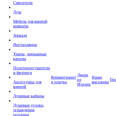
Смесители
Душ
Мебель для ванной
комнаты
Зеркала
Инсталляции
Трапы, дренажные
каналы
Полотенцесушители
и фитинги
Двери
Керамогранит
Наши
из
Пр
Аксессуары для
и плитка
магазины
Италии
ванной
Душевые кабины
Душевые уголки,
ограждения,
поддоны