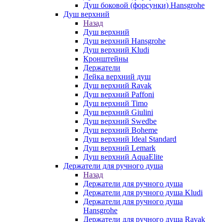
Душ боковой (форсунки) Hansgrohe
Душ верхний
Назад
Душ верхний
Душ верхний Hansgrohe
Душ верхний Kludi
Кронштейны
Держатели
Лейка верхний душ
Душ верхний Ravak
Душ верхний Paffoni
Душ верхний Timo
Душ верхний Giulini
Душ верхний Swedbe
Душ верхний Boheme
Душ верхний Ideal Standard
Душ верхний Lemark
Душ верхний AquaElite
Держатели для ручного душа
Назад
Держатели для ручного душа
Держатели для ручного душа Kludi
Держатели для ручного душа
Hansgrohe
Держатели для ручного душа Ravak