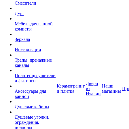
Смесители
Душ
Мебель для ванной
комнаты
Зеркала
Инсталляции
Трапы, дренажные
каналы
Полотенцесушители
и фитинги
Двери
Керамогранит
Наши
из
Пр
Аксессуары для
и плитка
магазины
Италии
ванной
Душевые кабины
Душевые уголки,
ограждения,
поддоны