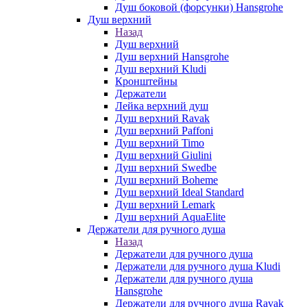
Душ боковой (форсунки) Hansgrohe
Душ верхний
Назад
Душ верхний
Душ верхний Hansgrohe
Душ верхний Kludi
Кронштейны
Держатели
Лейка верхний душ
Душ верхний Ravak
Душ верхний Paffoni
Душ верхний Timo
Душ верхний Giulini
Душ верхний Swedbe
Душ верхний Boheme
Душ верхний Ideal Standard
Душ верхний Lemark
Душ верхний AquaElite
Держатели для ручного душа
Назад
Держатели для ручного душа
Держатели для ручного душа Kludi
Держатели для ручного душа
Hansgrohe
Держатели для ручного душа Ravak