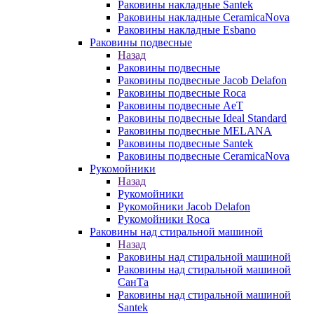
Раковины накладные Santek
Раковины накладные CeramicaNova
Раковины накладные Esbano
Раковины подвесные
Назад
Раковины подвесные
Раковины подвесные Jacob Delafon
Раковины подвесные Roca
Раковины подвесные AeT
Раковины подвесные Ideal Standard
Раковины подвесные MELANA
Раковины подвесные Santek
Раковины подвесные CeramicaNova
Рукомойники
Назад
Рукомойники
Рукомойники Jacob Delafon
Рукомойники Roca
Раковины над стиральной машиной
Назад
Раковины над стиральной машиной
Раковины над стиральной машиной
СанТа
Раковины над стиральной машиной
Santek