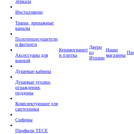
Зеркала
Инсталляции
Трапы, дренажные
каналы
Полотенцесушители
и фитинги
Двери
Керамогранит
Наши
из
Пр
Аксессуары для
и плитка
магазины
Италии
ванной
Душевые кабины
Душевые уголки,
ограждения,
поддоны
Комплектующие для
сантехники
Сифоны
Профили TECE