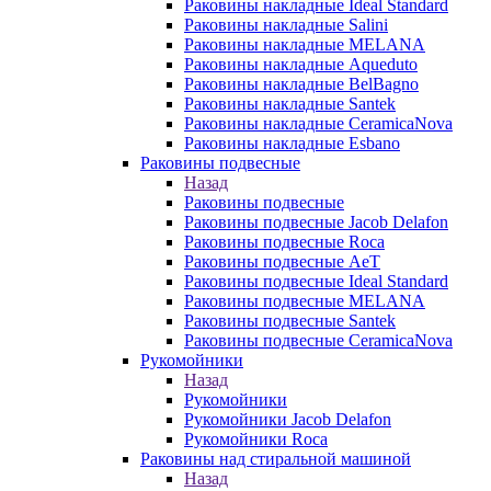
Раковины накладные Ideal Standard
Раковины накладные Salini
Раковины накладные MELANA
Раковины накладные Aqueduto
Раковины накладные BelBagno
Раковины накладные Santek
Раковины накладные CeramicaNova
Раковины накладные Esbano
Раковины подвесные
Назад
Раковины подвесные
Раковины подвесные Jacob Delafon
Раковины подвесные Roca
Раковины подвесные AeT
Раковины подвесные Ideal Standard
Раковины подвесные MELANA
Раковины подвесные Santek
Раковины подвесные CeramicaNova
Рукомойники
Назад
Рукомойники
Рукомойники Jacob Delafon
Рукомойники Roca
Раковины над стиральной машиной
Назад