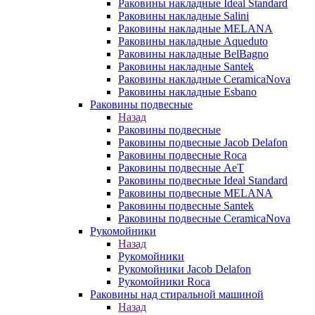
Раковины накладные Ideal Standard
Раковины накладные Salini
Раковины накладные MELANA
Раковины накладные Aqueduto
Раковины накладные BelBagno
Раковины накладные Santek
Раковины накладные CeramicaNova
Раковины накладные Esbano
Раковины подвесные
Назад
Раковины подвесные
Раковины подвесные Jacob Delafon
Раковины подвесные Roca
Раковины подвесные AeT
Раковины подвесные Ideal Standard
Раковины подвесные MELANA
Раковины подвесные Santek
Раковины подвесные CeramicaNova
Рукомойники
Назад
Рукомойники
Рукомойники Jacob Delafon
Рукомойники Roca
Раковины над стиральной машиной
Назад