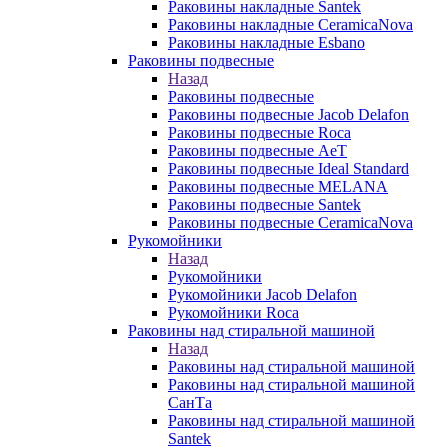
Раковины накладные Santek
Раковины накладные CeramicaNova
Раковины накладные Esbano
Раковины подвесные
Назад
Раковины подвесные
Раковины подвесные Jacob Delafon
Раковины подвесные Roca
Раковины подвесные AeT
Раковины подвесные Ideal Standard
Раковины подвесные MELANA
Раковины подвесные Santek
Раковины подвесные CeramicaNova
Рукомойники
Назад
Рукомойники
Рукомойники Jacob Delafon
Рукомойники Roca
Раковины над стиральной машиной
Назад
Раковины над стиральной машиной
Раковины над стиральной машиной
СанТа
Раковины над стиральной машиной
Santek