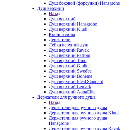
Душ боковой (форсунки) Hansgrohe
Душ верхний
Назад
Душ верхний
Душ верхний Hansgrohe
Душ верхний Kludi
Кронштейны
Держатели
Лейка верхний душ
Душ верхний Ravak
Душ верхний Paffoni
Душ верхний Timo
Душ верхний Giulini
Душ верхний Swedbe
Душ верхний Boheme
Душ верхний Ideal Standard
Душ верхний Lemark
Душ верхний AquaElite
Держатели для ручного душа
Назад
Держатели для ручного душа
Держатели для ручного душа Kludi
Держатели для ручного душа
Hansgrohe
Держатели для ручного душа Ravak