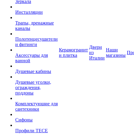
Зеркала
Инсталляции
Трапы, дренажные
каналы
Полотенцесушители
и фитинги
Двери
Керамогранит
Наши
из
Пр
Аксессуары для
и плитка
магазины
Италии
ванной
Душевые кабины
Душевые уголки,
ограждения,
поддоны
Комплектующие для
сантехники
Сифоны
Профили TECE