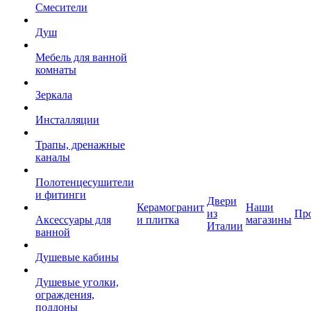
Смесители
Душ
Мебель для ванной
комнаты
Зеркала
Инсталляции
Трапы, дренажные
каналы
Полотенцесушители
и фитинги
Двери
Керамогранит
Наши
из
Пр
Аксессуары для
и плитка
магазины
Италии
ванной
Душевые кабины
Душевые уголки,
ограждения,
поддоны