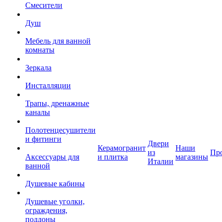
Смесители
Душ
Мебель для ванной
комнаты
Зеркала
Инсталляции
Трапы, дренажные
каналы
Полотенцесушители
и фитинги
Двери
Керамогранит
Наши
из
Пр
Аксессуары для
и плитка
магазины
Италии
ванной
Душевые кабины
Душевые уголки,
ограждения,
поддоны