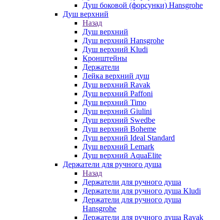
Душ боковой (форсунки) Hansgrohe
Душ верхний
Назад
Душ верхний
Душ верхний Hansgrohe
Душ верхний Kludi
Кронштейны
Держатели
Лейка верхний душ
Душ верхний Ravak
Душ верхний Paffoni
Душ верхний Timo
Душ верхний Giulini
Душ верхний Swedbe
Душ верхний Boheme
Душ верхний Ideal Standard
Душ верхний Lemark
Душ верхний AquaElite
Держатели для ручного душа
Назад
Держатели для ручного душа
Держатели для ручного душа Kludi
Держатели для ручного душа
Hansgrohe
Держатели для ручного душа Ravak