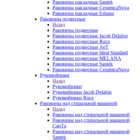
Раковины накладные Santek
Раковины накладные CeramicaNova
Раковины накладные Esbano
Раковины подвесные
Назад
Раковины подвесные
Раковины подвесные Jacob Delafon
Раковины подвесные Roca
Раковины подвесные AeT
Раковины подвесные Ideal Standard
Раковины подвесные MELANA
Раковины подвесные Santek
Раковины подвесные CeramicaNova
Рукомойники
Назад
Рукомойники
Рукомойники Jacob Delafon
Рукомойники Roca
Раковины над стиральной машиной
Назад
Раковины над стиральной машиной
Раковины над стиральной машиной
СанТа
Раковины над стиральной машиной
Santek