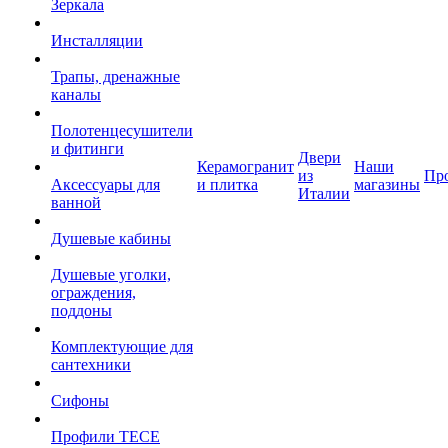
Зеркала
Инсталляции
Трапы, дренажные
каналы
Полотенцесушители
и фитинги
Двери
Керамогранит
Наши
из
Пр
Аксессуары для
и плитка
магазины
Италии
ванной
Душевые кабины
Душевые уголки,
ограждения,
поддоны
Комплектующие для
сантехники
Сифоны
Профили TECE