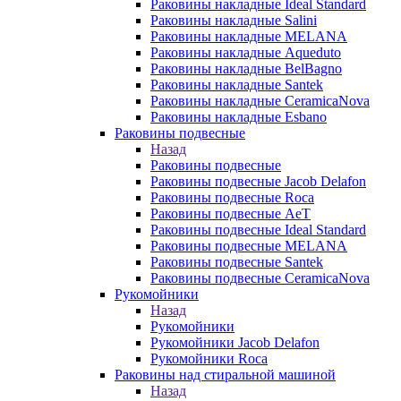
Раковины накладные Ideal Standard
Раковины накладные Salini
Раковины накладные MELANA
Раковины накладные Aqueduto
Раковины накладные BelBagno
Раковины накладные Santek
Раковины накладные CeramicaNova
Раковины накладные Esbano
Раковины подвесные
Назад
Раковины подвесные
Раковины подвесные Jacob Delafon
Раковины подвесные Roca
Раковины подвесные AeT
Раковины подвесные Ideal Standard
Раковины подвесные MELANA
Раковины подвесные Santek
Раковины подвесные CeramicaNova
Рукомойники
Назад
Рукомойники
Рукомойники Jacob Delafon
Рукомойники Roca
Раковины над стиральной машиной
Назад