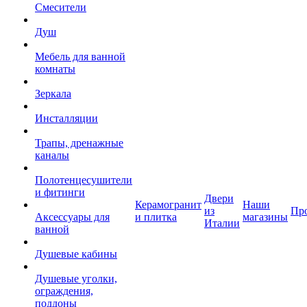
Смесители
Душ
Мебель для ванной
комнаты
Зеркала
Инсталляции
Трапы, дренажные
каналы
Полотенцесушители
и фитинги
Двери
Керамогранит
Наши
из
Пр
Аксессуары для
и плитка
магазины
Италии
ванной
Душевые кабины
Душевые уголки,
ограждения,
поддоны