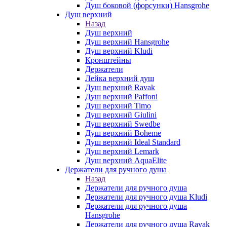
Душ боковой (форсунки) Hansgrohe
Душ верхний
Назад
Душ верхний
Душ верхний Hansgrohe
Душ верхний Kludi
Кронштейны
Держатели
Лейка верхний душ
Душ верхний Ravak
Душ верхний Paffoni
Душ верхний Timo
Душ верхний Giulini
Душ верхний Swedbe
Душ верхний Boheme
Душ верхний Ideal Standard
Душ верхний Lemark
Душ верхний AquaElite
Держатели для ручного душа
Назад
Держатели для ручного душа
Держатели для ручного душа Kludi
Держатели для ручного душа
Hansgrohe
Держатели для ручного душа Ravak