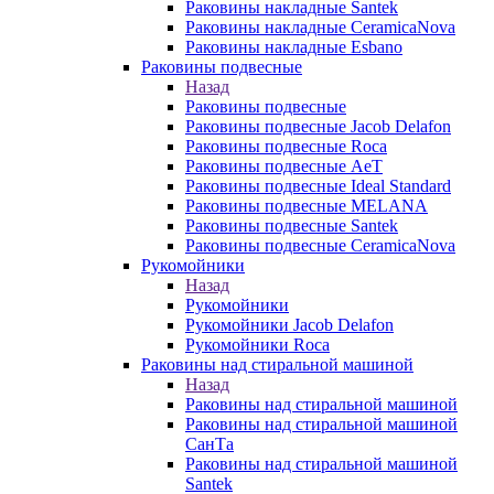
Раковины накладные Santek
Раковины накладные CeramicaNova
Раковины накладные Esbano
Раковины подвесные
Назад
Раковины подвесные
Раковины подвесные Jacob Delafon
Раковины подвесные Roca
Раковины подвесные AeT
Раковины подвесные Ideal Standard
Раковины подвесные MELANA
Раковины подвесные Santek
Раковины подвесные CeramicaNova
Рукомойники
Назад
Рукомойники
Рукомойники Jacob Delafon
Рукомойники Roca
Раковины над стиральной машиной
Назад
Раковины над стиральной машиной
Раковины над стиральной машиной
СанТа
Раковины над стиральной машиной
Santek