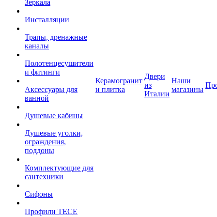
Зеркала
Инсталляции
Трапы, дренажные
каналы
Полотенцесушители
и фитинги
Двери
Керамогранит
Наши
из
Пр
Аксессуары для
и плитка
магазины
Италии
ванной
Душевые кабины
Душевые уголки,
ограждения,
поддоны
Комплектующие для
сантехники
Сифоны
Профили TECE