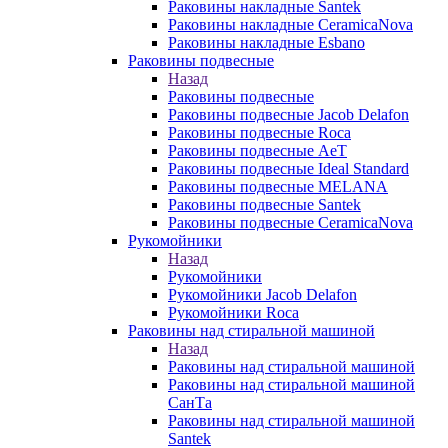
Раковины накладные Santek
Раковины накладные CeramicaNova
Раковины накладные Esbano
Раковины подвесные
Назад
Раковины подвесные
Раковины подвесные Jacob Delafon
Раковины подвесные Roca
Раковины подвесные AeT
Раковины подвесные Ideal Standard
Раковины подвесные MELANA
Раковины подвесные Santek
Раковины подвесные CeramicaNova
Рукомойники
Назад
Рукомойники
Рукомойники Jacob Delafon
Рукомойники Roca
Раковины над стиральной машиной
Назад
Раковины над стиральной машиной
Раковины над стиральной машиной
СанТа
Раковины над стиральной машиной
Santek