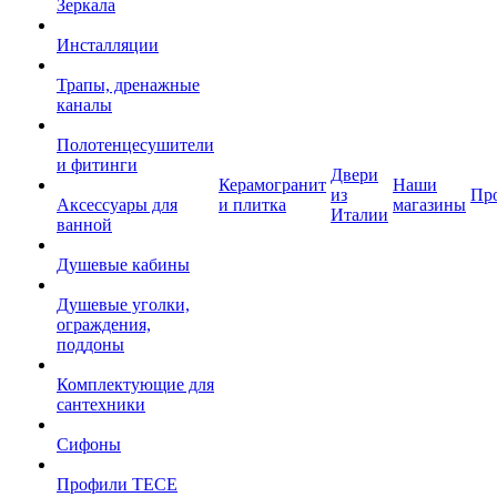
Зеркала
Инсталляции
Трапы, дренажные
каналы
Полотенцесушители
и фитинги
Двери
Керамогранит
Наши
из
Пр
Аксессуары для
и плитка
магазины
Италии
ванной
Душевые кабины
Душевые уголки,
ограждения,
поддоны
Комплектующие для
сантехники
Сифоны
Профили TECE