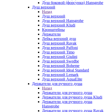
Душ боковой (форсунки) Hansgrohe
Душ верхний
Назад
Душ верхний
Душ верхний Hansgrohe
Душ верхний Kludi
Кронштейны
Держатели
Лейка верхний душ
Душ верхний Ravak
Душ верхний Paffoni
Душ верхний Timo
Душ верхний Giulini
Душ верхний Swedbe
Душ верхний Boheme
Душ верхний Ideal Standard
Душ верхний Lemark
Душ верхний AquaElite
Держатели для ручного душа
Назад
Держатели для ручного душа
Держатели для ручного душа Kludi
Держатели для ручного душа
Hansgrohe
Держатели для ручного душа Ravak