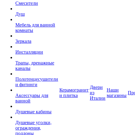
Смесители
Душ
Мебель для ванной
комнаты
Зеркала
Инсталляции
Трапы, дренажные
каналы
Полотенцесушители
и фитинги
Двери
Керамогранит
Наши
из
Пр
Аксессуары для
и плитка
магазины
Италии
ванной
Душевые кабины
Душевые уголки,
ограждения,
поддоны