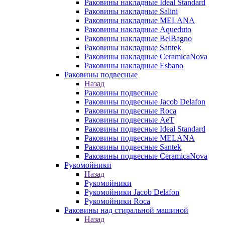
Раковины накладные Ideal Standard
Раковины накладные Salini
Раковины накладные MELANA
Раковины накладные Aqueduto
Раковины накладные BelBagno
Раковины накладные Santek
Раковины накладные CeramicaNova
Раковины накладные Esbano
Раковины подвесные
Назад
Раковины подвесные
Раковины подвесные Jacob Delafon
Раковины подвесные Roca
Раковины подвесные AeT
Раковины подвесные Ideal Standard
Раковины подвесные MELANA
Раковины подвесные Santek
Раковины подвесные CeramicaNova
Рукомойники
Назад
Рукомойники
Рукомойники Jacob Delafon
Рукомойники Roca
Раковины над стиральной машиной
Назад