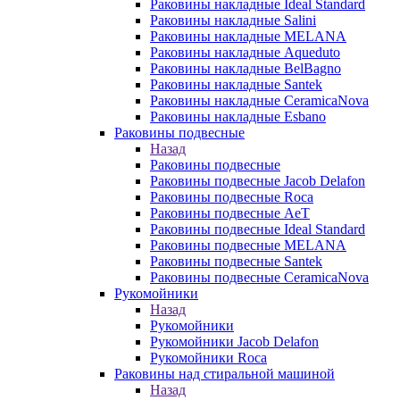
Раковины накладные Ideal Standard
Раковины накладные Salini
Раковины накладные MELANA
Раковины накладные Aqueduto
Раковины накладные BelBagno
Раковины накладные Santek
Раковины накладные CeramicaNova
Раковины накладные Esbano
Раковины подвесные
Назад
Раковины подвесные
Раковины подвесные Jacob Delafon
Раковины подвесные Roca
Раковины подвесные AeT
Раковины подвесные Ideal Standard
Раковины подвесные MELANA
Раковины подвесные Santek
Раковины подвесные CeramicaNova
Рукомойники
Назад
Рукомойники
Рукомойники Jacob Delafon
Рукомойники Roca
Раковины над стиральной машиной
Назад