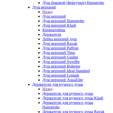
Душ боковой (форсунки) Hansgrohe
Душ верхний
Назад
Душ верхний
Душ верхний Hansgrohe
Душ верхний Kludi
Кронштейны
Держатели
Лейка верхний душ
Душ верхний Ravak
Душ верхний Paffoni
Душ верхний Timo
Душ верхний Giulini
Душ верхний Swedbe
Душ верхний Boheme
Душ верхний Ideal Standard
Душ верхний Lemark
Душ верхний AquaElite
Держатели для ручного душа
Назад
Держатели для ручного душа
Держатели для ручного душа Kludi
Держатели для ручного душа
Hansgrohe
Держатели для ручного душа Ravak