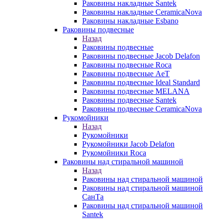
Раковины накладные Santek
Раковины накладные CeramicaNova
Раковины накладные Esbano
Раковины подвесные
Назад
Раковины подвесные
Раковины подвесные Jacob Delafon
Раковины подвесные Roca
Раковины подвесные AeT
Раковины подвесные Ideal Standard
Раковины подвесные MELANA
Раковины подвесные Santek
Раковины подвесные CeramicaNova
Рукомойники
Назад
Рукомойники
Рукомойники Jacob Delafon
Рукомойники Roca
Раковины над стиральной машиной
Назад
Раковины над стиральной машиной
Раковины над стиральной машиной
СанТа
Раковины над стиральной машиной
Santek