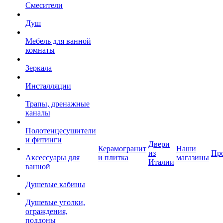
Смесители
Душ
Мебель для ванной
комнаты
Зеркала
Инсталляции
Трапы, дренажные
каналы
Полотенцесушители
и фитинги
Двери
Керамогранит
Наши
из
Пр
Аксессуары для
и плитка
магазины
Италии
ванной
Душевые кабины
Душевые уголки,
ограждения,
поддоны