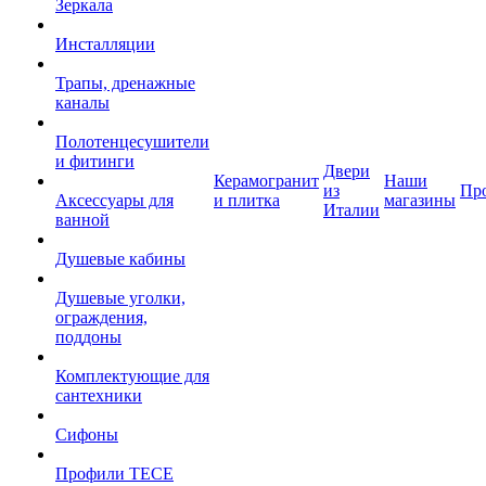
Зеркала
Инсталляции
Трапы, дренажные
каналы
Полотенцесушители
и фитинги
Двери
Керамогранит
Наши
из
Пр
Аксессуары для
и плитка
магазины
Италии
ванной
Душевые кабины
Душевые уголки,
ограждения,
поддоны
Комплектующие для
сантехники
Сифоны
Профили TECE