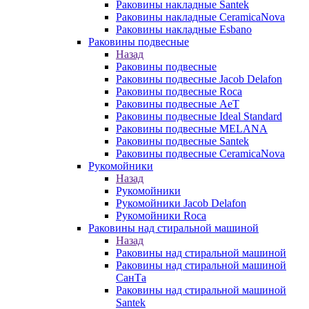
Раковины накладные Santek
Раковины накладные CeramicaNova
Раковины накладные Esbano
Раковины подвесные
Назад
Раковины подвесные
Раковины подвесные Jacob Delafon
Раковины подвесные Roca
Раковины подвесные AeT
Раковины подвесные Ideal Standard
Раковины подвесные MELANA
Раковины подвесные Santek
Раковины подвесные CeramicaNova
Рукомойники
Назад
Рукомойники
Рукомойники Jacob Delafon
Рукомойники Roca
Раковины над стиральной машиной
Назад
Раковины над стиральной машиной
Раковины над стиральной машиной
СанТа
Раковины над стиральной машиной
Santek