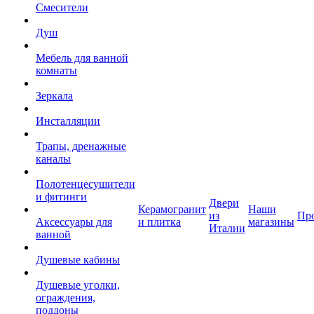
Смесители
Душ
Мебель для ванной
комнаты
Зеркала
Инсталляции
Трапы, дренажные
каналы
Полотенцесушители
и фитинги
Двери
Керамогранит
Наши
из
Пр
Аксессуары для
и плитка
магазины
Италии
ванной
Душевые кабины
Душевые уголки,
ограждения,
поддоны