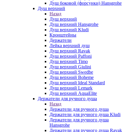
Душ боковой (форсунки) Hansgrohe
Душ верхний
Назад
Душ верхний
Душ верхний Hansgrohe
Душ верхний Kludi
Кронштейны
Держатели
Лейка верхний душ
Душ верхний Ravak
Душ верхний Paffoni
Душ верхний Timo
Душ верхний Giulini
Душ верхний Swedbe
Душ верхний Boheme
Душ верхний Ideal Standard
Душ верхний Lemark
Душ верхний AquaElite
Держатели для ручного душа
Назад
Держатели для ручного душа
Держатели для ручного душа Kludi
Держатели для ручного душа
Hansgrohe
Держатели для ручного душа Ravak