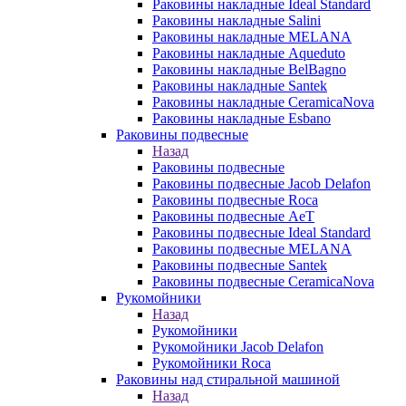
Раковины накладные Ideal Standard
Раковины накладные Salini
Раковины накладные MELANA
Раковины накладные Aqueduto
Раковины накладные BelBagno
Раковины накладные Santek
Раковины накладные CeramicaNova
Раковины накладные Esbano
Раковины подвесные
Назад
Раковины подвесные
Раковины подвесные Jacob Delafon
Раковины подвесные Roca
Раковины подвесные AeT
Раковины подвесные Ideal Standard
Раковины подвесные MELANA
Раковины подвесные Santek
Раковины подвесные CeramicaNova
Рукомойники
Назад
Рукомойники
Рукомойники Jacob Delafon
Рукомойники Roca
Раковины над стиральной машиной
Назад