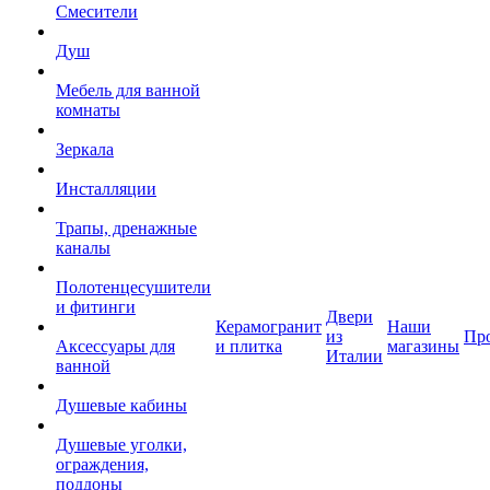
Смесители
Душ
Мебель для ванной
комнаты
Зеркала
Инсталляции
Трапы, дренажные
каналы
Полотенцесушители
и фитинги
Двери
Керамогранит
Наши
из
Пр
Аксессуары для
и плитка
магазины
Италии
ванной
Душевые кабины
Душевые уголки,
ограждения,
поддоны