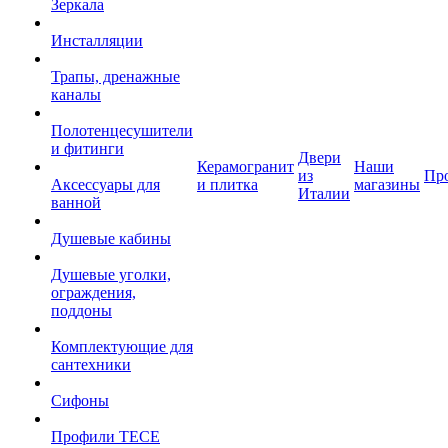
Зеркала
Инсталляции
Трапы, дренажные
каналы
Полотенцесушители
и фитинги
Двери
Керамогранит
Наши
из
Пр
Аксессуары для
и плитка
магазины
Италии
ванной
Душевые кабины
Душевые уголки,
ограждения,
поддоны
Комплектующие для
сантехники
Сифоны
Профили TECE