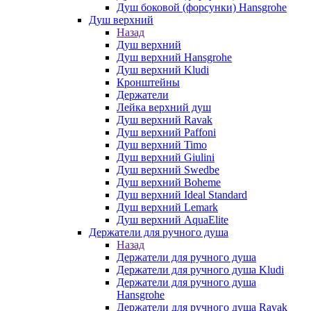
Душ боковой (форсунки) Hansgrohe
Душ верхний
Назад
Душ верхний
Душ верхний Hansgrohe
Душ верхний Kludi
Кронштейны
Держатели
Лейка верхний душ
Душ верхний Ravak
Душ верхний Paffoni
Душ верхний Timo
Душ верхний Giulini
Душ верхний Swedbe
Душ верхний Boheme
Душ верхний Ideal Standard
Душ верхний Lemark
Душ верхний AquaElite
Держатели для ручного душа
Назад
Держатели для ручного душа
Держатели для ручного душа Kludi
Держатели для ручного душа
Hansgrohe
Держатели для ручного душа Ravak