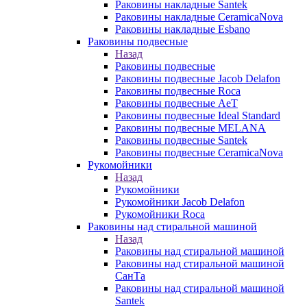
Раковины накладные Santek
Раковины накладные CeramicaNova
Раковины накладные Esbano
Раковины подвесные
Назад
Раковины подвесные
Раковины подвесные Jacob Delafon
Раковины подвесные Roca
Раковины подвесные AeT
Раковины подвесные Ideal Standard
Раковины подвесные MELANA
Раковины подвесные Santek
Раковины подвесные CeramicaNova
Рукомойники
Назад
Рукомойники
Рукомойники Jacob Delafon
Рукомойники Roca
Раковины над стиральной машиной
Назад
Раковины над стиральной машиной
Раковины над стиральной машиной
СанТа
Раковины над стиральной машиной
Santek