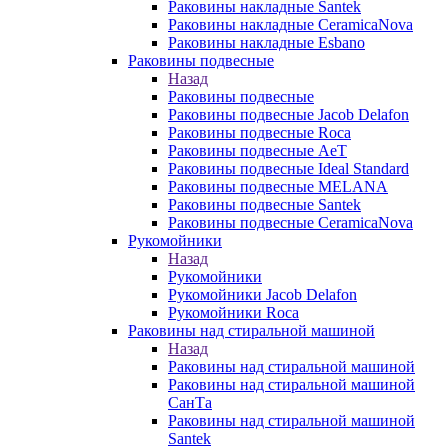
Раковины накладные Santek
Раковины накладные CeramicaNova
Раковины накладные Esbano
Раковины подвесные
Назад
Раковины подвесные
Раковины подвесные Jacob Delafon
Раковины подвесные Roca
Раковины подвесные AeT
Раковины подвесные Ideal Standard
Раковины подвесные MELANA
Раковины подвесные Santek
Раковины подвесные CeramicaNova
Рукомойники
Назад
Рукомойники
Рукомойники Jacob Delafon
Рукомойники Roca
Раковины над стиральной машиной
Назад
Раковины над стиральной машиной
Раковины над стиральной машиной
СанТа
Раковины над стиральной машиной
Santek