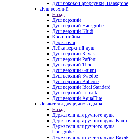
Душ боковой (форсунки) Hansgrohe
Душ верхний
Назад
Душ верхний
Душ верхний Hansgrohe
Душ верхний Kludi
Кронштейны
Держатели
Лейка верхний душ
Душ верхний Ravak
Душ верхний Paffoni
Душ верхний Timo
Душ верхний Giulini
Душ верхний Swedbe
Душ верхний Boheme
Душ верхний Ideal Standard
Душ верхний Lemark
Душ верхний AquaElite
Держатели для ручного душа
Назад
Держатели для ручного душа
Держатели для ручного душа Kludi
Держатели для ручного душа
Hansgrohe
Держатели для ручного душа Ravak