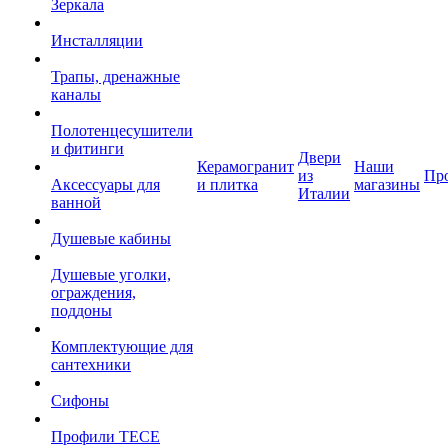
Зеркала
Инсталляции
Трапы, дренажные
каналы
Полотенцесушители
и фитинги
Двери
Керамогранит
Наши
из
Пр
Аксессуары для
и плитка
магазины
Италии
ванной
Душевые кабины
Душевые уголки,
ограждения,
поддоны
Комплектующие для
сантехники
Сифоны
Профили TECE