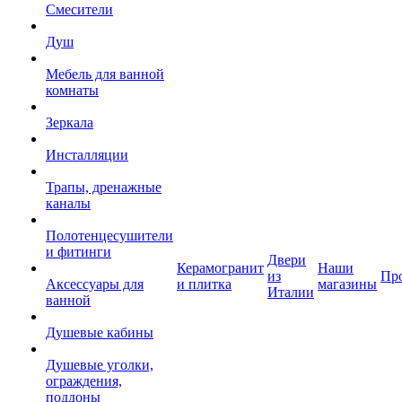
Смесители
Душ
Мебель для ванной
комнаты
Зеркала
Инсталляции
Трапы, дренажные
каналы
Полотенцесушители
и фитинги
Двери
Керамогранит
Наши
из
Пр
Аксессуары для
и плитка
магазины
Италии
ванной
Душевые кабины
Душевые уголки,
ограждения,
поддоны