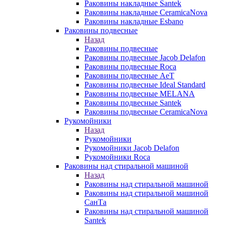
Раковины накладные Santek
Раковины накладные CeramicaNova
Раковины накладные Esbano
Раковины подвесные
Назад
Раковины подвесные
Раковины подвесные Jacob Delafon
Раковины подвесные Roca
Раковины подвесные AeT
Раковины подвесные Ideal Standard
Раковины подвесные MELANA
Раковины подвесные Santek
Раковины подвесные CeramicaNova
Рукомойники
Назад
Рукомойники
Рукомойники Jacob Delafon
Рукомойники Roca
Раковины над стиральной машиной
Назад
Раковины над стиральной машиной
Раковины над стиральной машиной
СанТа
Раковины над стиральной машиной
Santek