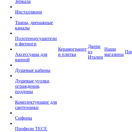
Зеркала
Инсталляции
Трапы, дренажные
каналы
Полотенцесушители
и фитинги
Двери
Керамогранит
Наши
из
Пр
Аксессуары для
и плитка
магазины
Италии
ванной
Душевые кабины
Душевые уголки,
ограждения,
поддоны
Комплектующие для
сантехники
Сифоны
Профили TECE