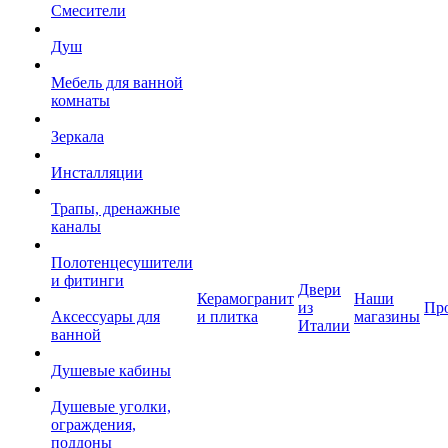
Смесители
Душ
Мебель для ванной
комнаты
Зеркала
Инсталляции
Трапы, дренажные
каналы
Полотенцесушители
и фитинги
Двери
Керамогранит
Наши
из
Пр
Аксессуары для
и плитка
магазины
Италии
ванной
Душевые кабины
Душевые уголки,
ограждения,
поддоны