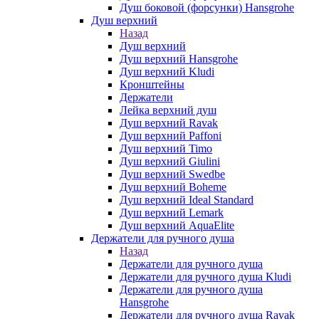
Душ боковой (форсунки) Hansgrohe
Душ верхний
Назад
Душ верхний
Душ верхний Hansgrohe
Душ верхний Kludi
Кронштейны
Держатели
Лейка верхний душ
Душ верхний Ravak
Душ верхний Paffoni
Душ верхний Timo
Душ верхний Giulini
Душ верхний Swedbe
Душ верхний Boheme
Душ верхний Ideal Standard
Душ верхний Lemark
Душ верхний AquaElite
Держатели для ручного душа
Назад
Держатели для ручного душа
Держатели для ручного душа Kludi
Держатели для ручного душа
Hansgrohe
Держатели для ручного душа Ravak