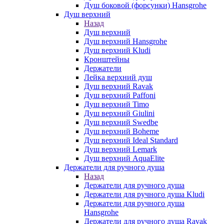
Душ боковой (форсунки) Hansgrohe
Душ верхний
Назад
Душ верхний
Душ верхний Hansgrohe
Душ верхний Kludi
Кронштейны
Держатели
Лейка верхний душ
Душ верхний Ravak
Душ верхний Paffoni
Душ верхний Timo
Душ верхний Giulini
Душ верхний Swedbe
Душ верхний Boheme
Душ верхний Ideal Standard
Душ верхний Lemark
Душ верхний AquaElite
Держатели для ручного душа
Назад
Держатели для ручного душа
Держатели для ручного душа Kludi
Держатели для ручного душа
Hansgrohe
Держатели для ручного душа Ravak