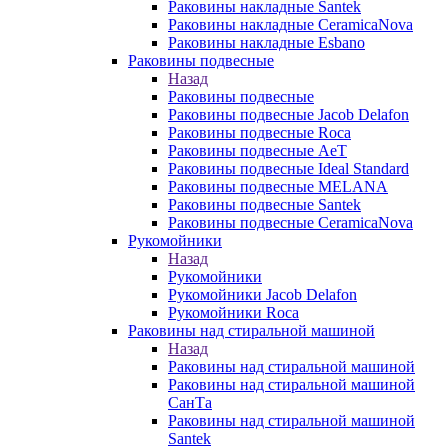
Раковины накладные Santek
Раковины накладные CeramicaNova
Раковины накладные Esbano
Раковины подвесные
Назад
Раковины подвесные
Раковины подвесные Jacob Delafon
Раковины подвесные Roca
Раковины подвесные AeT
Раковины подвесные Ideal Standard
Раковины подвесные MELANA
Раковины подвесные Santek
Раковины подвесные CeramicaNova
Рукомойники
Назад
Рукомойники
Рукомойники Jacob Delafon
Рукомойники Roca
Раковины над стиральной машиной
Назад
Раковины над стиральной машиной
Раковины над стиральной машиной
СанТа
Раковины над стиральной машиной
Santek