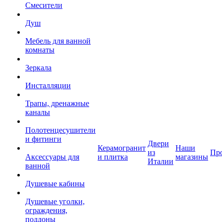
Смесители
Душ
Мебель для ванной
комнаты
Зеркала
Инсталляции
Трапы, дренажные
каналы
Полотенцесушители
и фитинги
Двери
Керамогранит
Наши
из
Пр
Аксессуары для
и плитка
магазины
Италии
ванной
Душевые кабины
Душевые уголки,
ограждения,
поддоны