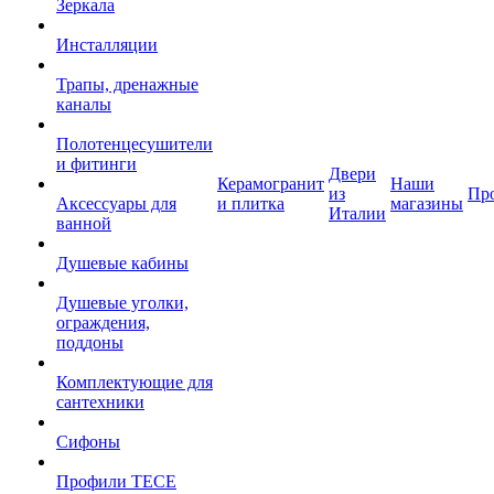
Зеркала
Инсталляции
Трапы, дренажные
каналы
Полотенцесушители
и фитинги
Двери
Керамогранит
Наши
из
Пр
Аксессуары для
и плитка
магазины
Италии
ванной
Душевые кабины
Душевые уголки,
ограждения,
поддоны
Комплектующие для
сантехники
Сифоны
Профили TECE