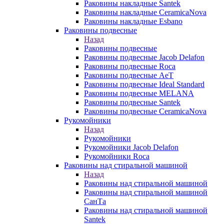
Раковины накладные Santek
Раковины накладные CeramicaNova
Раковины накладные Esbano
Раковины подвесные
Назад
Раковины подвесные
Раковины подвесные Jacob Delafon
Раковины подвесные Roca
Раковины подвесные AeT
Раковины подвесные Ideal Standard
Раковины подвесные MELANA
Раковины подвесные Santek
Раковины подвесные CeramicaNova
Рукомойники
Назад
Рукомойники
Рукомойники Jacob Delafon
Рукомойники Roca
Раковины над стиральной машиной
Назад
Раковины над стиральной машиной
Раковины над стиральной машиной
СанТа
Раковины над стиральной машиной
Santek