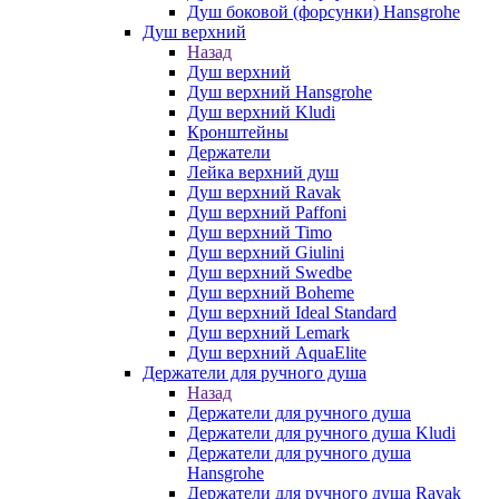
Душ боковой (форсунки) Hansgrohe
Душ верхний
Назад
Душ верхний
Душ верхний Hansgrohe
Душ верхний Kludi
Кронштейны
Держатели
Лейка верхний душ
Душ верхний Ravak
Душ верхний Paffoni
Душ верхний Timo
Душ верхний Giulini
Душ верхний Swedbe
Душ верхний Boheme
Душ верхний Ideal Standard
Душ верхний Lemark
Душ верхний AquaElite
Держатели для ручного душа
Назад
Держатели для ручного душа
Держатели для ручного душа Kludi
Держатели для ручного душа
Hansgrohe
Держатели для ручного душа Ravak