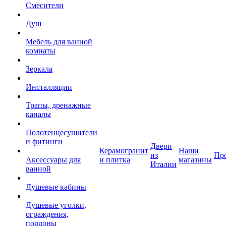
Смесители
Душ
Мебель для ванной
комнаты
Зеркала
Инсталляции
Трапы, дренажные
каналы
Полотенцесушители
и фитинги
Двери
Керамогранит
Наши
из
Пр
Аксессуары для
и плитка
магазины
Италии
ванной
Душевые кабины
Душевые уголки,
ограждения,
поддоны