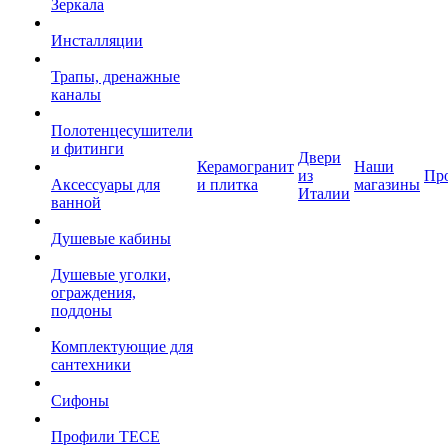
Зеркала
Инсталляции
Трапы, дренажные
каналы
Полотенцесушители
и фитинги
Двери
Керамогранит
Наши
из
Пр
Аксессуары для
и плитка
магазины
Италии
ванной
Душевые кабины
Душевые уголки,
ограждения,
поддоны
Комплектующие для
сантехники
Сифоны
Профили TECE