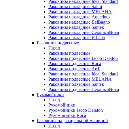
Раковины накладные Ideal Standard
Раковины накладные Salini
Раковины накладные MELANA
Раковины накладные Aqueduto
Раковины накладные BelBagno
Раковины накладные Santek
Раковины накладные CeramicaNova
Раковины накладные Esbano
Раковины подвесные
Назад
Раковины подвесные
Раковины подвесные Jacob Delafon
Раковины подвесные Roca
Раковины подвесные AeT
Раковины подвесные Ideal Standard
Раковины подвесные MELANA
Раковины подвесные Santek
Раковины подвесные CeramicaNova
Рукомойники
Назад
Рукомойники
Рукомойники Jacob Delafon
Рукомойники Roca
Раковины над стиральной машиной
Назад