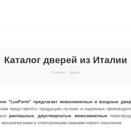
Каталог дверей из Италии
Главная
-
Двери
лон "LuxForm"
предлагает межкомнатные и входные две
 нам представлять продукцию лучших и надежных производи
нные
распашные
,
двустворчатые
,
межкомнатные
перегоро
с механическими и электронными замками нового поколения.