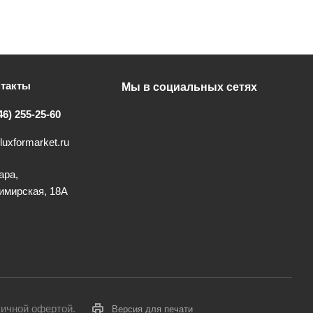
такты
Мы в социальных сетях
46) 255-25-60
luxformarket.ru
ара,
имирская, 18А
личной офертой.
Версия для печати