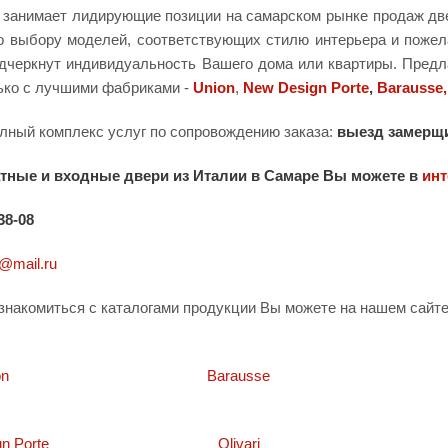
занимает лидирующие позиции на самарском рынке продаж две
о выбору моделей, соответствующих стилю интерьера и пожел
одчеркнут индивидуальность Вашего дома или квартиры. Предл
ько с лучшими фабриками -
Union
,
New Design Porte
,
Barausse,
лный комплекс услуг по сопровождению заказа:
выезд замерщи
тные и входные двери из Италии в Самаре Вы можете в
и
н
38-08
@mail.ru
знакомиться с каталогами продукции Вы можете на нашем сайте
on
Barausse
n Porte
Olivari