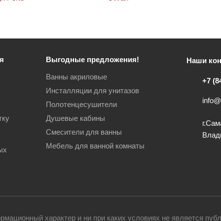
я
Выгодные предложения!
Наши кон
Ванны акриловые
+7 (8
Инсталляции для унитазов
info@
Полотенцесушители
тку
Душевые кабины
г.Сам
Смесители для ванны
Влад
Мебель для ванной комнаты
ых
рмационный характер и ни при каких условиях не является пуб