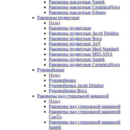
Раковины накладные Santek
Раковины накладные CeramicaNova
Раковины накладные Esbano
Раковины подвесные
Назад
Раковины подвесные
Раковины подвесные Jacob Delafon
Раковины подвесные Roca
Раковины подвесные AeT
Раковины подвесные Ideal Standard
Раковины подвесные MELANA
Раковины подвесные Santek
Раковины подвесные CeramicaNova
Рукомойники
Назад
Рукомойники
Рукомойники Jacob Delafon
Рукомойники Roca
Раковины над стиральной машиной
Назад
Раковины над стиральной машиной
Раковины над стиральной машиной
СанТа
Раковины над стиральной машиной
Santek