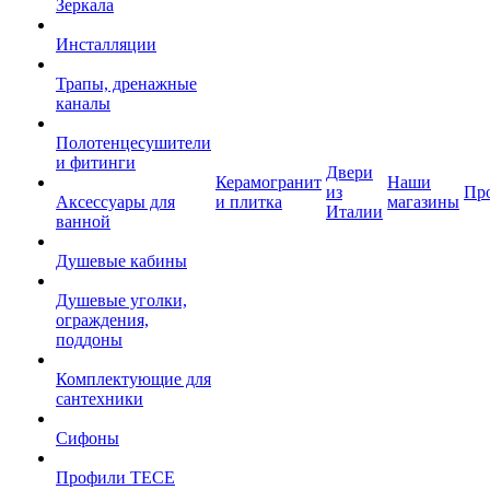
Зеркала
Инсталляции
Трапы, дренажные
каналы
Полотенцесушители
и фитинги
Двери
Керамогранит
Наши
из
Пр
Аксессуары для
и плитка
магазины
Италии
ванной
Душевые кабины
Душевые уголки,
ограждения,
поддоны
Комплектующие для
сантехники
Сифоны
Профили TECE