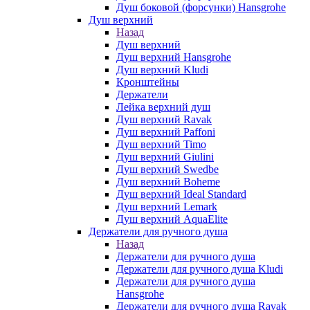
Душ боковой (форсунки) Hansgrohe
Душ верхний
Назад
Душ верхний
Душ верхний Hansgrohe
Душ верхний Kludi
Кронштейны
Держатели
Лейка верхний душ
Душ верхний Ravak
Душ верхний Paffoni
Душ верхний Timo
Душ верхний Giulini
Душ верхний Swedbe
Душ верхний Boheme
Душ верхний Ideal Standard
Душ верхний Lemark
Душ верхний AquaElite
Держатели для ручного душа
Назад
Держатели для ручного душа
Держатели для ручного душа Kludi
Держатели для ручного душа
Hansgrohe
Держатели для ручного душа Ravak