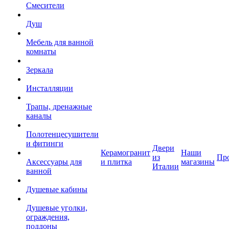
Смесители
Душ
Мебель для ванной
комнаты
Зеркала
Инсталляции
Трапы, дренажные
каналы
Полотенцесушители
и фитинги
Двери
Керамогранит
Наши
из
Пр
Аксессуары для
и плитка
магазины
Италии
ванной
Душевые кабины
Душевые уголки,
ограждения,
поддоны