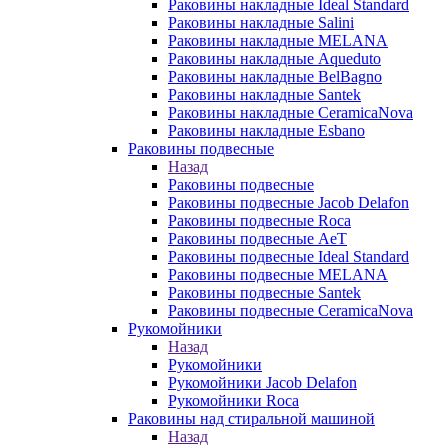
Раковины накладные Ideal Standard
Раковины накладные Salini
Раковины накладные MELANA
Раковины накладные Aqueduto
Раковины накладные BelBagno
Раковины накладные Santek
Раковины накладные CeramicaNova
Раковины накладные Esbano
Раковины подвесные
Назад
Раковины подвесные
Раковины подвесные Jacob Delafon
Раковины подвесные Roca
Раковины подвесные AeT
Раковины подвесные Ideal Standard
Раковины подвесные MELANA
Раковины подвесные Santek
Раковины подвесные CeramicaNova
Рукомойники
Назад
Рукомойники
Рукомойники Jacob Delafon
Рукомойники Roca
Раковины над стиральной машиной
Назад