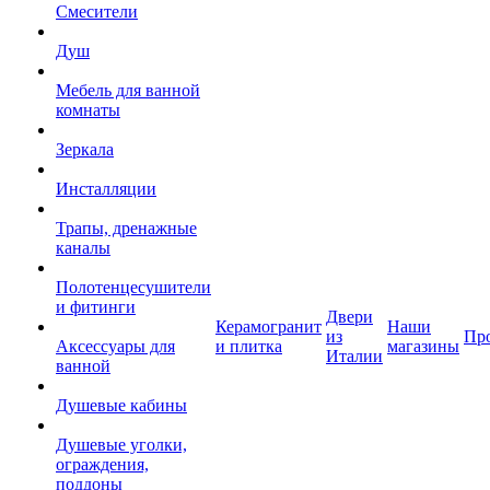
Смесители
Душ
Мебель для ванной
комнаты
Зеркала
Инсталляции
Трапы, дренажные
каналы
Полотенцесушители
и фитинги
Двери
Керамогранит
Наши
из
Пр
Аксессуары для
и плитка
магазины
Италии
ванной
Душевые кабины
Душевые уголки,
ограждения,
поддоны