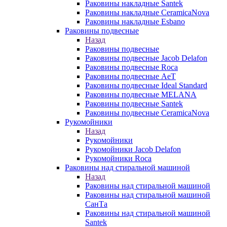
Раковины накладные Santek
Раковины накладные CeramicaNova
Раковины накладные Esbano
Раковины подвесные
Назад
Раковины подвесные
Раковины подвесные Jacob Delafon
Раковины подвесные Roca
Раковины подвесные AeT
Раковины подвесные Ideal Standard
Раковины подвесные MELANA
Раковины подвесные Santek
Раковины подвесные CeramicaNova
Рукомойники
Назад
Рукомойники
Рукомойники Jacob Delafon
Рукомойники Roca
Раковины над стиральной машиной
Назад
Раковины над стиральной машиной
Раковины над стиральной машиной
СанТа
Раковины над стиральной машиной
Santek