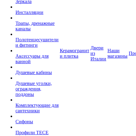
Зеркала
Инсталляции
Трапы, дренажные
каналы
Полотенцесушители
и фитинги
Двери
Керамогранит
Наши
из
Пр
Аксессуары для
и плитка
магазины
Италии
ванной
Душевые кабины
Душевые уголки,
ограждения,
поддоны
Комплектующие для
сантехники
Сифоны
Профили TECE