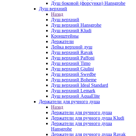
Душ боковой (форсунки) Hansgrohe
Душ верхний
Назад
Душ верхний
Душ верхний Hansgrohe
Душ верхний Kludi
Кронштейны
Держатели
Лейка верхний душ
Душ верхний Ravak
Душ верхний Paffoni
Душ верхний Timo
Душ верхний Giulini
Душ верхний Swedbe
Душ верхний Boheme
Душ верхний Ideal Standard
Душ верхний Lemark
Душ верхний AquaElite
Держатели для ручного душа
Назад
Держатели для ручного душа
Держатели для ручного душа Kludi
Держатели для ручного душа
Hansgrohe
Держатели для ручного душа Ravak