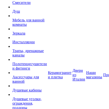
Смесители
Душ
Мебель для ванной
комнаты
Зеркала
Инсталляции
Трапы, дренажные
каналы
Полотенцесушители
и фитинги
Двери
Керамогранит
Наши
из
Пр
Аксессуары для
и плитка
магазины
Италии
ванной
Душевые кабины
Душевые уголки,
ограждения,
поддоны