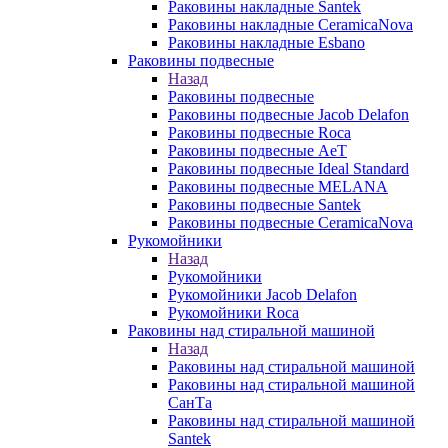
Раковины накладные Santek
Раковины накладные CeramicaNova
Раковины накладные Esbano
Раковины подвесные
Назад
Раковины подвесные
Раковины подвесные Jacob Delafon
Раковины подвесные Roca
Раковины подвесные AeT
Раковины подвесные Ideal Standard
Раковины подвесные MELANA
Раковины подвесные Santek
Раковины подвесные CeramicaNova
Рукомойники
Назад
Рукомойники
Рукомойники Jacob Delafon
Рукомойники Roca
Раковины над стиральной машиной
Назад
Раковины над стиральной машиной
Раковины над стиральной машиной
СанТа
Раковины над стиральной машиной
Santek