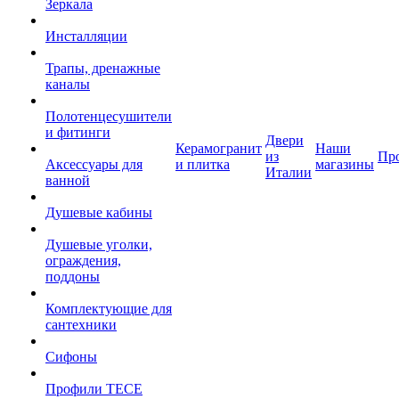
Зеркала
Инсталляции
Трапы, дренажные
каналы
Полотенцесушители
и фитинги
Двери
Керамогранит
Наши
из
Пр
Аксессуары для
и плитка
магазины
Италии
ванной
Душевые кабины
Душевые уголки,
ограждения,
поддоны
Комплектующие для
сантехники
Сифоны
Профили TECE