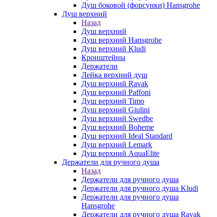
Душ боковой (форсунки) Hansgrohe
Душ верхний
Назад
Душ верхний
Душ верхний Hansgrohe
Душ верхний Kludi
Кронштейны
Держатели
Лейка верхний душ
Душ верхний Ravak
Душ верхний Paffoni
Душ верхний Timo
Душ верхний Giulini
Душ верхний Swedbe
Душ верхний Boheme
Душ верхний Ideal Standard
Душ верхний Lemark
Душ верхний AquaElite
Держатели для ручного душа
Назад
Держатели для ручного душа
Держатели для ручного душа Kludi
Держатели для ручного душа
Hansgrohe
Держатели для ручного душа Ravak