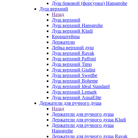
Душ боковой (форсунки) Hansgrohe
Душ верхний
Назад
Душ верхний
Душ верхний Hansgrohe
Душ верхний Kludi
Кронштейны
Держатели
Лейка верхний душ
Душ верхний Ravak
Душ верхний Paffoni
Душ верхний Timo
Душ верхний Giulini
Душ верхний Swedbe
Душ верхний Boheme
Душ верхний Ideal Standard
Душ верхний Lemark
Душ верхний AquaElite
Держатели для ручного душа
Назад
Держатели для ручного душа
Держатели для ручного душа Kludi
Держатели для ручного душа
Hansgrohe
Держатели для ручного душа Ravak