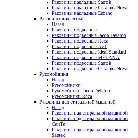
Раковины накладные Santek
Раковины накладные CeramicaNova
Раковины накладные Esbano
Раковины подвесные
Назад
Раковины подвесные
Раковины подвесные Jacob Delafon
Раковины подвесные Roca
Раковины подвесные AeT
Раковины подвесные Ideal Standard
Раковины подвесные MELANA
Раковины подвесные Santek
Раковины подвесные CeramicaNova
Рукомойники
Назад
Рукомойники
Рукомойники Jacob Delafon
Рукомойники Roca
Раковины над стиральной машиной
Назад
Раковины над стиральной машиной
Раковины над стиральной машиной
СанТа
Раковины над стиральной машиной
Santek