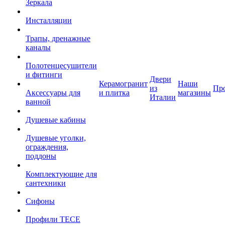
Зеркала
Инсталляции
Трапы, дренажные
каналы
Полотенцесушители
и фитинги
Двери
Керамогранит
Наши
из
Пр
Аксессуары для
и плитка
магазины
Италии
ванной
Душевые кабины
Душевые уголки,
ограждения,
поддоны
Комплектующие для
сантехники
Сифоны
Профили TECE