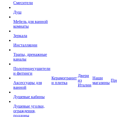
Смесители
Душ
Мебель для ванной
комнаты
Зеркала
Инсталляции
Трапы, дренажные
каналы
Полотенцесушители
и фитинги
Двери
Керамогранит
Наши
из
Пр
Аксессуары для
и плитка
магазины
Италии
ванной
Душевые кабины
Душевые уголки,
ограждения,
поддоны