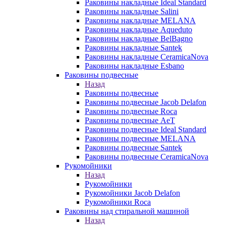
Раковины накладные Ideal Standard
Раковины накладные Salini
Раковины накладные MELANA
Раковины накладные Aqueduto
Раковины накладные BelBagno
Раковины накладные Santek
Раковины накладные CeramicaNova
Раковины накладные Esbano
Раковины подвесные
Назад
Раковины подвесные
Раковины подвесные Jacob Delafon
Раковины подвесные Roca
Раковины подвесные AeT
Раковины подвесные Ideal Standard
Раковины подвесные MELANA
Раковины подвесные Santek
Раковины подвесные CeramicaNova
Рукомойники
Назад
Рукомойники
Рукомойники Jacob Delafon
Рукомойники Roca
Раковины над стиральной машиной
Назад