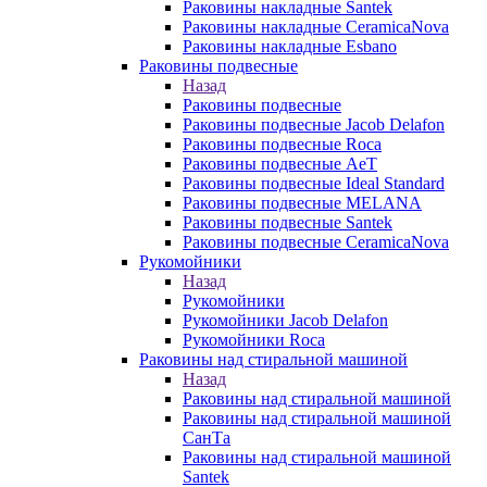
Раковины накладные Santek
Раковины накладные CeramicaNova
Раковины накладные Esbano
Раковины подвесные
Назад
Раковины подвесные
Раковины подвесные Jacob Delafon
Раковины подвесные Roca
Раковины подвесные AeT
Раковины подвесные Ideal Standard
Раковины подвесные MELANA
Раковины подвесные Santek
Раковины подвесные CeramicaNova
Рукомойники
Назад
Рукомойники
Рукомойники Jacob Delafon
Рукомойники Roca
Раковины над стиральной машиной
Назад
Раковины над стиральной машиной
Раковины над стиральной машиной
СанТа
Раковины над стиральной машиной
Santek