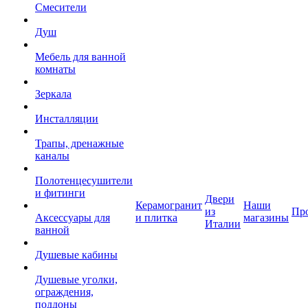
Смесители
Душ
Мебель для ванной
комнаты
Зеркала
Инсталляции
Трапы, дренажные
каналы
Полотенцесушители
и фитинги
Двери
Керамогранит
Наши
из
Пр
Аксессуары для
и плитка
магазины
Италии
ванной
Душевые кабины
Душевые уголки,
ограждения,
поддоны