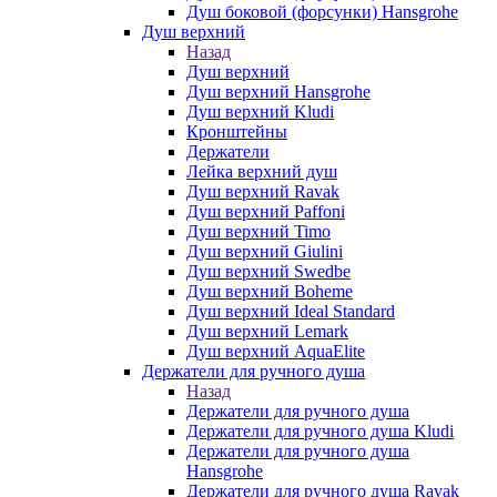
Душ боковой (форсунки) Hansgrohe
Душ верхний
Назад
Душ верхний
Душ верхний Hansgrohe
Душ верхний Kludi
Кронштейны
Держатели
Лейка верхний душ
Душ верхний Ravak
Душ верхний Paffoni
Душ верхний Timo
Душ верхний Giulini
Душ верхний Swedbe
Душ верхний Boheme
Душ верхний Ideal Standard
Душ верхний Lemark
Душ верхний AquaElite
Держатели для ручного душа
Назад
Держатели для ручного душа
Держатели для ручного душа Kludi
Держатели для ручного душа
Hansgrohe
Держатели для ручного душа Ravak