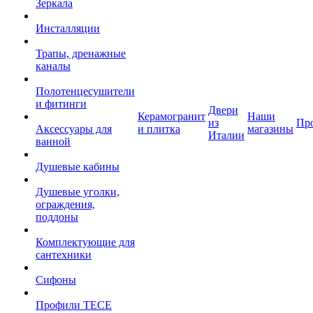
Зеркала
Инсталляции
Трапы, дренажные
каналы
Полотенцесушители
и фитинги
Двери
Керамогранит
Наши
из
Пр
Аксессуары для
и плитка
магазины
Италии
ванной
Душевые кабины
Душевые уголки,
ограждения,
поддоны
Комплектующие для
сантехники
Сифоны
Профили TECE