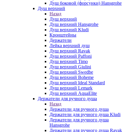
Душ боковой (форсунки) Hansgrohe
Душ верхний
Назад
Душ верхний
Душ верхний Hansgrohe
Душ верхний Kludi
Кронштейны
Держатели
Лейка верхний душ
Душ верхний Ravak
Душ верхний Paffoni
Душ верхний Timo
Душ верхний Giulini
Душ верхний Swedbe
Душ верхний Boheme
Душ верхний Ideal Standard
Душ верхний Lemark
Душ верхний AquaElite
Держатели для ручного душа
Назад
Держатели для ручного душа
Держатели для ручного душа Kludi
Держатели для ручного душа
Hansgrohe
Держатели для ручного душа Ravak