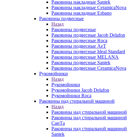
Раковины накладные Santek
Раковины накладные CeramicaNova
Раковины накладные Esbano
Раковины подвесные
Назад
Раковины подвесные
Раковины подвесные Jacob Delafon
Раковины подвесные Roca
Раковины подвесные AeT
Раковины подвесные Ideal Standard
Раковины подвесные MELANA
Раковины подвесные Santek
Раковины подвесные CeramicaNova
Рукомойники
Назад
Рукомойники
Рукомойники Jacob Delafon
Рукомойники Roca
Раковины над стиральной машиной
Назад
Раковины над стиральной машиной
Раковины над стиральной машиной
СанТа
Раковины над стиральной машиной
Santek