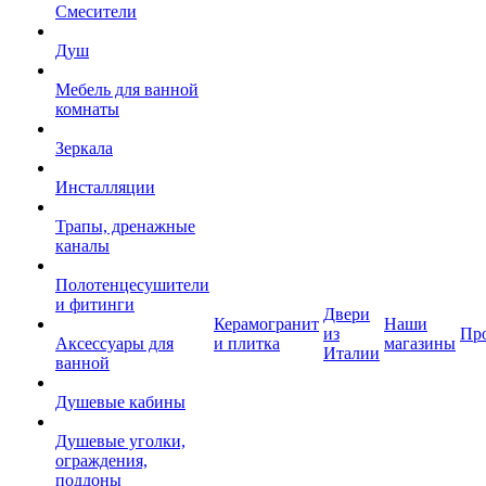
Смесители
Душ
Мебель для ванной
комнаты
Зеркала
Инсталляции
Трапы, дренажные
каналы
Полотенцесушители
и фитинги
Двери
Керамогранит
Наши
из
Пр
Аксессуары для
и плитка
магазины
Италии
ванной
Душевые кабины
Душевые уголки,
ограждения,
поддоны