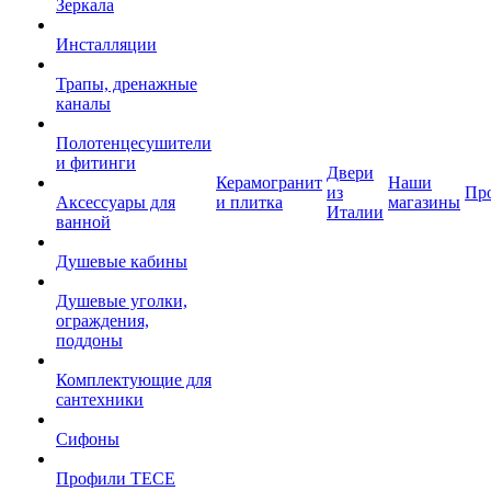
Зеркала
Инсталляции
Трапы, дренажные
каналы
Полотенцесушители
и фитинги
Двери
Керамогранит
Наши
из
Пр
Аксессуары для
и плитка
магазины
Италии
ванной
Душевые кабины
Душевые уголки,
ограждения,
поддоны
Комплектующие для
сантехники
Сифоны
Профили TECE