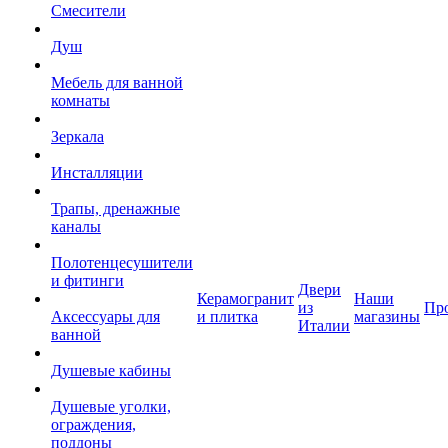
Смесители
Душ
Мебель для ванной
комнаты
Зеркала
Инсталляции
Трапы, дренажные
каналы
Полотенцесушители
и фитинги
Двери
Керамогранит
Наши
из
Пр
Аксессуары для
и плитка
магазины
Италии
ванной
Душевые кабины
Душевые уголки,
ограждения,
поддоны