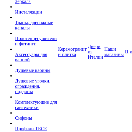
Зеркала
Инсталляции
Трапы, дренажные
каналы
Полотенцесушители
и фитинги
Двери
Керамогранит
Наши
из
Пр
Аксессуары для
и плитка
магазины
Италии
ванной
Душевые кабины
Душевые уголки,
ограждения,
поддоны
Комплектующие для
сантехники
Сифоны
Профили TECE