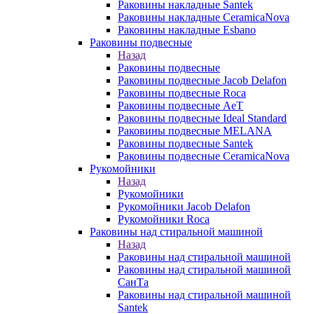
Раковины накладные Santek
Раковины накладные CeramicaNova
Раковины накладные Esbano
Раковины подвесные
Назад
Раковины подвесные
Раковины подвесные Jacob Delafon
Раковины подвесные Roca
Раковины подвесные AeT
Раковины подвесные Ideal Standard
Раковины подвесные MELANA
Раковины подвесные Santek
Раковины подвесные CeramicaNova
Рукомойники
Назад
Рукомойники
Рукомойники Jacob Delafon
Рукомойники Roca
Раковины над стиральной машиной
Назад
Раковины над стиральной машиной
Раковины над стиральной машиной
СанТа
Раковины над стиральной машиной
Santek