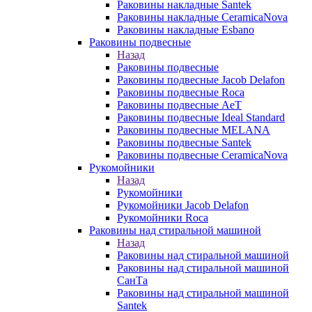
Раковины накладные Santek
Раковины накладные CeramicaNova
Раковины накладные Esbano
Раковины подвесные
Назад
Раковины подвесные
Раковины подвесные Jacob Delafon
Раковины подвесные Roca
Раковины подвесные AeT
Раковины подвесные Ideal Standard
Раковины подвесные MELANA
Раковины подвесные Santek
Раковины подвесные CeramicaNova
Рукомойники
Назад
Рукомойники
Рукомойники Jacob Delafon
Рукомойники Roca
Раковины над стиральной машиной
Назад
Раковины над стиральной машиной
Раковины над стиральной машиной
СанТа
Раковины над стиральной машиной
Santek