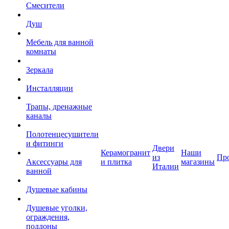
Смесители
Душ
Мебель для ванной
комнаты
Зеркала
Инсталляции
Трапы, дренажные
каналы
Полотенцесушители
и фитинги
Двери
Керамогранит
Наши
из
Пр
Аксессуары для
и плитка
магазины
Италии
ванной
Душевые кабины
Душевые уголки,
ограждения,
поддоны