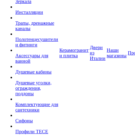
Зеркала
Инсталляции
Трапы, дренажные
каналы
Полотенцесушители
и фитинги
Двери
Керамогранит
Наши
из
Пр
Аксессуары для
и плитка
магазины
Италии
ванной
Душевые кабины
Душевые уголки,
ограждения,
поддоны
Комплектующие для
сантехники
Сифоны
Профили TECE