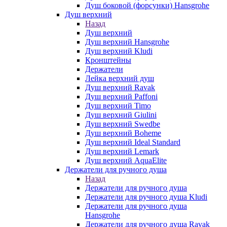
Душ боковой (форсунки) Hansgrohe
Душ верхний
Назад
Душ верхний
Душ верхний Hansgrohe
Душ верхний Kludi
Кронштейны
Держатели
Лейка верхний душ
Душ верхний Ravak
Душ верхний Paffoni
Душ верхний Timo
Душ верхний Giulini
Душ верхний Swedbe
Душ верхний Boheme
Душ верхний Ideal Standard
Душ верхний Lemark
Душ верхний AquaElite
Держатели для ручного душа
Назад
Держатели для ручного душа
Держатели для ручного душа Kludi
Держатели для ручного душа
Hansgrohe
Держатели для ручного душа Ravak