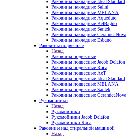
Раковины накладные Ideal Standard
Раковины накладные Salini
Раковины накладные MELANA
Раковины накладные Aqueduto
Раковины накладные BelBagno
Раковины накладные Santek
Раковины накладные CeramicaNova
Раковины накладные Esbano
Раковины подвесные
Назад
Раковины подвесные
Раковины подвесные Jacob Delafon
Раковины подвесные Roca
Раковины подвесные AeT
Раковины подвесные Ideal Standard
Раковины подвесные MELANA
Раковины подвесные Santek
Раковины подвесные CeramicaNova
Рукомойники
Назад
Рукомойники
Рукомойники Jacob Delafon
Рукомойники Roca
Раковины над стиральной машиной
Назад