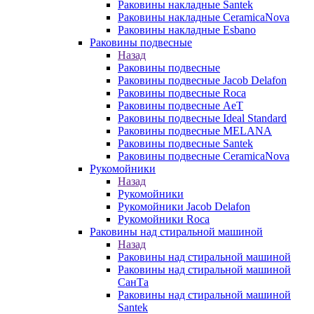
Раковины накладные Santek
Раковины накладные CeramicaNova
Раковины накладные Esbano
Раковины подвесные
Назад
Раковины подвесные
Раковины подвесные Jacob Delafon
Раковины подвесные Roca
Раковины подвесные AeT
Раковины подвесные Ideal Standard
Раковины подвесные MELANA
Раковины подвесные Santek
Раковины подвесные CeramicaNova
Рукомойники
Назад
Рукомойники
Рукомойники Jacob Delafon
Рукомойники Roca
Раковины над стиральной машиной
Назад
Раковины над стиральной машиной
Раковины над стиральной машиной
СанТа
Раковины над стиральной машиной
Santek