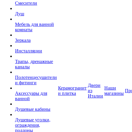
Смесители
Душ
Мебель для ванной
комнаты
Зеркала
Инсталляции
Трапы, дренажные
каналы
Полотенцесушители
и фитинги
Двери
Керамогранит
Наши
из
Пр
Аксессуары для
и плитка
магазины
Италии
ванной
Душевые кабины
Душевые уголки,
ограждения,
поддоны