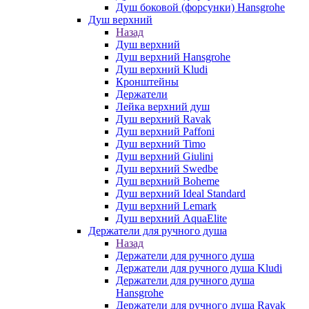
Душ боковой (форсунки) Hansgrohe
Душ верхний
Назад
Душ верхний
Душ верхний Hansgrohe
Душ верхний Kludi
Кронштейны
Держатели
Лейка верхний душ
Душ верхний Ravak
Душ верхний Paffoni
Душ верхний Timo
Душ верхний Giulini
Душ верхний Swedbe
Душ верхний Boheme
Душ верхний Ideal Standard
Душ верхний Lemark
Душ верхний AquaElite
Держатели для ручного душа
Назад
Держатели для ручного душа
Держатели для ручного душа Kludi
Держатели для ручного душа
Hansgrohe
Держатели для ручного душа Ravak