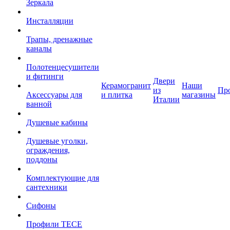
Зеркала
Инсталляции
Трапы, дренажные
каналы
Полотенцесушители
и фитинги
Двери
Керамогранит
Наши
из
Пр
Аксессуары для
и плитка
магазины
Италии
ванной
Душевые кабины
Душевые уголки,
ограждения,
поддоны
Комплектующие для
сантехники
Сифоны
Профили TECE