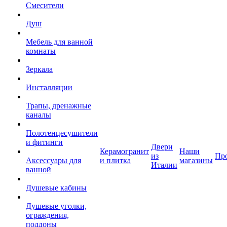
Смесители
Душ
Мебель для ванной
комнаты
Зеркала
Инсталляции
Трапы, дренажные
каналы
Полотенцесушители
и фитинги
Двери
Керамогранит
Наши
из
Пр
Аксессуары для
и плитка
магазины
Италии
ванной
Душевые кабины
Душевые уголки,
ограждения,
поддоны