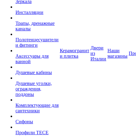
Зеркала
Инсталляции
Трапы, дренажные
каналы
Полотенцесушители
и фитинги
Двери
Керамогранит
Наши
из
Пр
Аксессуары для
и плитка
магазины
Италии
ванной
Душевые кабины
Душевые уголки,
ограждения,
поддоны
Комплектующие для
сантехники
Сифоны
Профили TECE