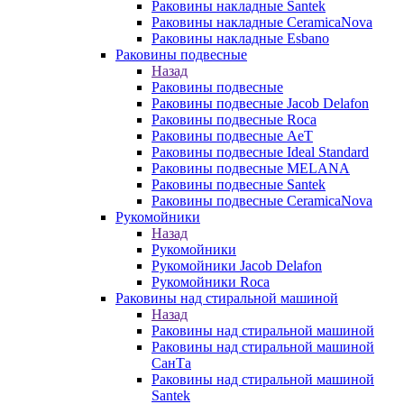
Раковины накладные Santek
Раковины накладные CeramicaNova
Раковины накладные Esbano
Раковины подвесные
Назад
Раковины подвесные
Раковины подвесные Jacob Delafon
Раковины подвесные Roca
Раковины подвесные AeT
Раковины подвесные Ideal Standard
Раковины подвесные MELANA
Раковины подвесные Santek
Раковины подвесные CeramicaNova
Рукомойники
Назад
Рукомойники
Рукомойники Jacob Delafon
Рукомойники Roca
Раковины над стиральной машиной
Назад
Раковины над стиральной машиной
Раковины над стиральной машиной
СанТа
Раковины над стиральной машиной
Santek