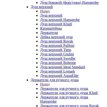
Душ боковой (форсунки) Hansgrohe
Душ верхний
Назад
Душ верхний
Душ верхний Hansgrohe
Душ верхний Kludi
Кронштейны
Держатели
Лейка верхний душ
Душ верхний Ravak
Душ верхний Paffoni
Душ верхний Timo
Душ верхний Giulini
Душ верхний Swedbe
Душ верхний Boheme
Душ верхний Ideal Standard
Душ верхний Lemark
Душ верхний AquaElite
Держатели для ручного душа
Назад
Держатели для ручного душа
Держатели для ручного душа Kludi
Держатели для ручного душа
Hansgrohe
Держатели для ручного душа Ravak