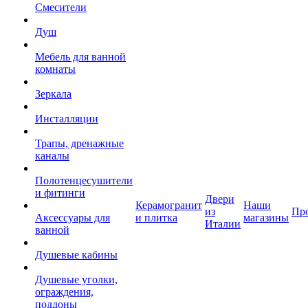
Смесители
Душ
Мебель для ванной
комнаты
Зеркала
Инсталляции
Трапы, дренажные
каналы
Полотенцесушители
и фитинги
Двери
Керамогранит
Наши
из
Пр
Аксессуары для
и плитка
магазины
Италии
ванной
Душевые кабины
Душевые уголки,
ограждения,
поддоны