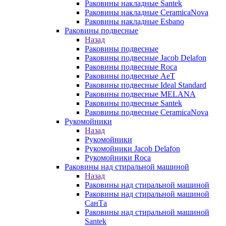
Раковины накладные Santek
Раковины накладные CeramicaNova
Раковины накладные Esbano
Раковины подвесные
Назад
Раковины подвесные
Раковины подвесные Jacob Delafon
Раковины подвесные Roca
Раковины подвесные AeT
Раковины подвесные Ideal Standard
Раковины подвесные MELANA
Раковины подвесные Santek
Раковины подвесные CeramicaNova
Рукомойники
Назад
Рукомойники
Рукомойники Jacob Delafon
Рукомойники Roca
Раковины над стиральной машиной
Назад
Раковины над стиральной машиной
Раковины над стиральной машиной
СанТа
Раковины над стиральной машиной
Santek