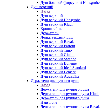
Душ боковой (форсунки) Hansgrohe
Душ верхний
Назад
Душ верхний
Душ верхний Hansgrohe
Душ верхний Kludi
Кронштейны
Держатели
Лейка верхний душ
Душ верхний Ravak
Душ верхний Paffoni
Душ верхний Timo
Душ верхний Giulini
Душ верхний Swedbe
Душ верхний Boheme
Душ верхний Ideal Standard
Душ верхний Lemark
Душ верхний AquaElite
Держатели для ручного душа
Назад
Держатели для ручного душа
Держатели для ручного душа Kludi
Держатели для ручного душа
Hansgrohe
Держатели для ручного душа Ravak