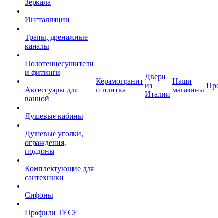
Зеркала
Инсталляции
Трапы, дренажные
каналы
Полотенцесушители
и фитинги
Двери
Керамогранит
Наши
из
Пр
Аксессуары для
и плитка
магазины
Италии
ванной
Душевые кабины
Душевые уголки,
ограждения,
поддоны
Комплектующие для
сантехники
Сифоны
Профили TECE