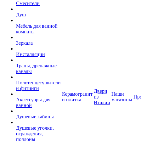
Смесители
Душ
Мебель для ванной
комнаты
Зеркала
Инсталляции
Трапы, дренажные
каналы
Полотенцесушители
и фитинги
Двери
Керамогранит
Наши
из
Пр
Аксессуары для
и плитка
магазины
Италии
ванной
Душевые кабины
Душевые уголки,
ограждения,
поддоны