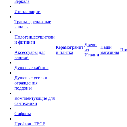
Зеркала
Инсталляции
Трапы, дренажные
каналы
Полотенцесушители
и фитинги
Двери
Керамогранит
Наши
из
Пр
Аксессуары для
и плитка
магазины
Италии
ванной
Душевые кабины
Душевые уголки,
ограждения,
поддоны
Комплектующие для
сантехники
Сифоны
Профили TECE