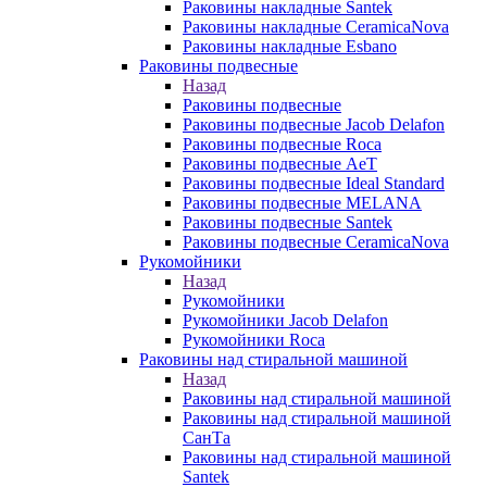
Раковины накладные Santek
Раковины накладные CeramicaNova
Раковины накладные Esbano
Раковины подвесные
Назад
Раковины подвесные
Раковины подвесные Jacob Delafon
Раковины подвесные Roca
Раковины подвесные AeT
Раковины подвесные Ideal Standard
Раковины подвесные MELANA
Раковины подвесные Santek
Раковины подвесные CeramicaNova
Рукомойники
Назад
Рукомойники
Рукомойники Jacob Delafon
Рукомойники Roca
Раковины над стиральной машиной
Назад
Раковины над стиральной машиной
Раковины над стиральной машиной
СанТа
Раковины над стиральной машиной
Santek