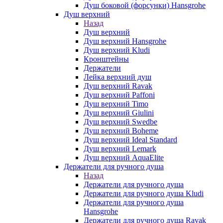
Душ боковой (форсунки) Hansgrohe
Душ верхний
Назад
Душ верхний
Душ верхний Hansgrohe
Душ верхний Kludi
Кронштейны
Держатели
Лейка верхний душ
Душ верхний Ravak
Душ верхний Paffoni
Душ верхний Timo
Душ верхний Giulini
Душ верхний Swedbe
Душ верхний Boheme
Душ верхний Ideal Standard
Душ верхний Lemark
Душ верхний AquaElite
Держатели для ручного душа
Назад
Держатели для ручного душа
Держатели для ручного душа Kludi
Держатели для ручного душа
Hansgrohe
Держатели для ручного душа Ravak