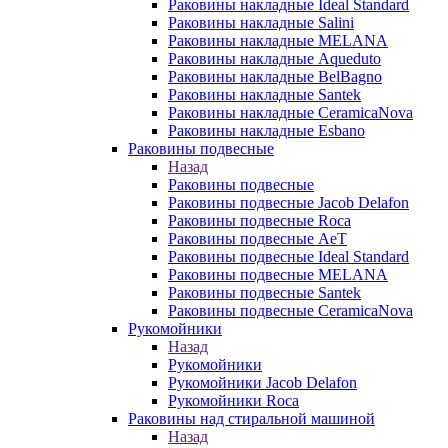
Раковины накладные Ideal Standard
Раковины накладные Salini
Раковины накладные MELANA
Раковины накладные Aqueduto
Раковины накладные BelBagno
Раковины накладные Santek
Раковины накладные CeramicaNova
Раковины накладные Esbano
Раковины подвесные
Назад
Раковины подвесные
Раковины подвесные Jacob Delafon
Раковины подвесные Roca
Раковины подвесные AeT
Раковины подвесные Ideal Standard
Раковины подвесные MELANA
Раковины подвесные Santek
Раковины подвесные CeramicaNova
Рукомойники
Назад
Рукомойники
Рукомойники Jacob Delafon
Рукомойники Roca
Раковины над стиральной машиной
Назад