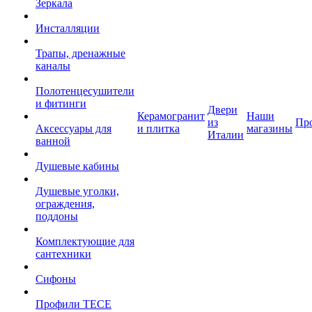
Зеркала
Инсталляции
Трапы, дренажные
каналы
Полотенцесушители
и фитинги
Двери
Керамогранит
Наши
из
Пр
Аксессуары для
и плитка
магазины
Италии
ванной
Душевые кабины
Душевые уголки,
ограждения,
поддоны
Комплектующие для
сантехники
Сифоны
Профили TECE