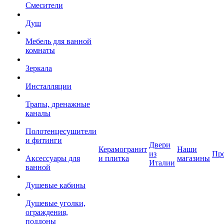
Смесители
Душ
Мебель для ванной
комнаты
Зеркала
Инсталляции
Трапы, дренажные
каналы
Полотенцесушители
и фитинги
Двери
Керамогранит
Наши
из
Пр
Аксессуары для
и плитка
магазины
Италии
ванной
Душевые кабины
Душевые уголки,
ограждения,
поддоны