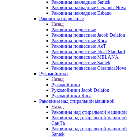
Раковины накладные Santek
Раковины накладные CeramicaNova
Раковины накладные Esbano
Раковины подвесные
Назад
Раковины подвесные
Раковины подвесные Jacob Delafon
Раковины подвесные Roca
Раковины подвесные AeT
Раковины подвесные Ideal Standard
Раковины подвесные MELANA
Раковины подвесные Santek
Раковины подвесные CeramicaNova
Рукомойники
Назад
Рукомойники
Рукомойники Jacob Delafon
Рукомойники Roca
Раковины над стиральной машиной
Назад
Раковины над стиральной машиной
Раковины над стиральной машиной
СанТа
Раковины над стиральной машиной
Santek