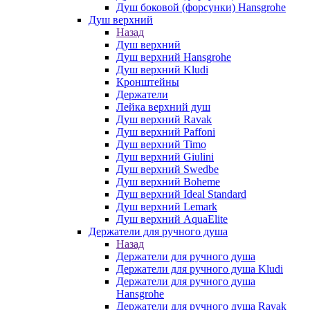
Душ боковой (форсунки) Hansgrohe
Душ верхний
Назад
Душ верхний
Душ верхний Hansgrohe
Душ верхний Kludi
Кронштейны
Держатели
Лейка верхний душ
Душ верхний Ravak
Душ верхний Paffoni
Душ верхний Timo
Душ верхний Giulini
Душ верхний Swedbe
Душ верхний Boheme
Душ верхний Ideal Standard
Душ верхний Lemark
Душ верхний AquaElite
Держатели для ручного душа
Назад
Держатели для ручного душа
Держатели для ручного душа Kludi
Держатели для ручного душа
Hansgrohe
Держатели для ручного душа Ravak