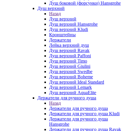
Душ боковой (форсунки) Hansgrohe
Душ верхний
Назад
Душ верхний
Душ верхний Hansgrohe
Душ верхний Kludi
Кронштейны
Держатели
Лейка верхний душ
Душ верхний Ravak
Душ верхний Paffoni
Душ верхний Timo
Душ верхний Giulini
Душ верхний Swedbe
Душ верхний Boheme
Душ верхний Ideal Standard
Душ верхний Lemark
Душ верхний AquaElite
Держатели для ручного душа
Назад
Держатели для ручного душа
Держатели для ручного душа Kludi
Держатели для ручного душа
Hansgrohe
Держатели для ручного душа Ravak