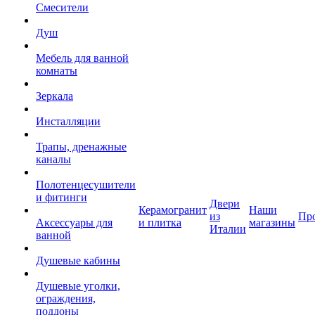
Смесители
Душ
Мебель для ванной
комнаты
Зеркала
Инсталляции
Трапы, дренажные
каналы
Полотенцесушители
и фитинги
Двери
Керамогранит
Наши
из
Пр
Аксессуары для
и плитка
магазины
Италии
ванной
Душевые кабины
Душевые уголки,
ограждения,
поддоны