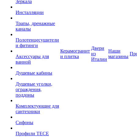
Зеркала
Инсталляции
Трапы, дренажные
каналы
Полотенцесушители
и фитинги
Двери
Керамогранит
Наши
из
Пр
Аксессуары для
и плитка
магазины
Италии
ванной
Душевые кабины
Душевые уголки,
ограждения,
поддоны
Комплектующие для
сантехники
Сифоны
Профили TECE