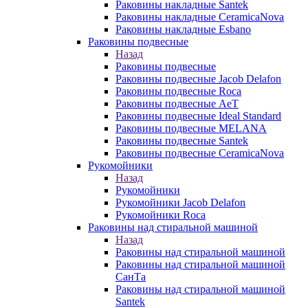
Раковины накладные Santek
Раковины накладные CeramicaNova
Раковины накладные Esbano
Раковины подвесные
Назад
Раковины подвесные
Раковины подвесные Jacob Delafon
Раковины подвесные Roca
Раковины подвесные AeT
Раковины подвесные Ideal Standard
Раковины подвесные MELANA
Раковины подвесные Santek
Раковины подвесные CeramicaNova
Рукомойники
Назад
Рукомойники
Рукомойники Jacob Delafon
Рукомойники Roca
Раковины над стиральной машиной
Назад
Раковины над стиральной машиной
Раковины над стиральной машиной
СанТа
Раковины над стиральной машиной
Santek