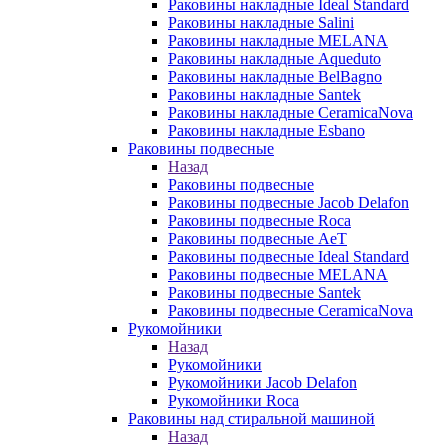
Раковины накладные Ideal Standard
Раковины накладные Salini
Раковины накладные MELANA
Раковины накладные Aqueduto
Раковины накладные BelBagno
Раковины накладные Santek
Раковины накладные CeramicaNova
Раковины накладные Esbano
Раковины подвесные
Назад
Раковины подвесные
Раковины подвесные Jacob Delafon
Раковины подвесные Roca
Раковины подвесные AeT
Раковины подвесные Ideal Standard
Раковины подвесные MELANA
Раковины подвесные Santek
Раковины подвесные CeramicaNova
Рукомойники
Назад
Рукомойники
Рукомойники Jacob Delafon
Рукомойники Roca
Раковины над стиральной машиной
Назад