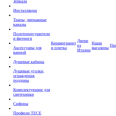
Зеркала
Инсталляции
Трапы, дренажные
каналы
Полотенцесушители
и фитинги
Двери
Керамогранит
Наши
из
Пр
Аксессуары для
и плитка
магазины
Италии
ванной
Душевые кабины
Душевые уголки,
ограждения,
поддоны
Комплектующие для
сантехники
Сифоны
Профили TECE