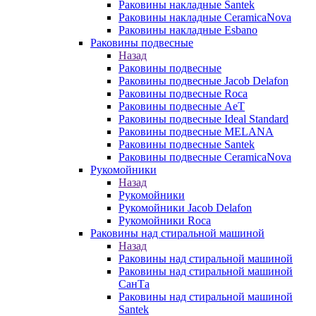
Раковины накладные Santek
Раковины накладные CeramicaNova
Раковины накладные Esbano
Раковины подвесные
Назад
Раковины подвесные
Раковины подвесные Jacob Delafon
Раковины подвесные Roca
Раковины подвесные AeT
Раковины подвесные Ideal Standard
Раковины подвесные MELANA
Раковины подвесные Santek
Раковины подвесные CeramicaNova
Рукомойники
Назад
Рукомойники
Рукомойники Jacob Delafon
Рукомойники Roca
Раковины над стиральной машиной
Назад
Раковины над стиральной машиной
Раковины над стиральной машиной
СанТа
Раковины над стиральной машиной
Santek