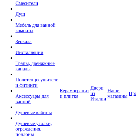
Смесители
Душ
Мебель для ванной
комнаты
Зеркала
Инсталляции
Трапы, дренажные
каналы
Полотенцесушители
и фитинги
Двери
Керамогранит
Наши
из
Пр
Аксессуары для
и плитка
магазины
Италии
ванной
Душевые кабины
Душевые уголки,
ограждения,
поддоны